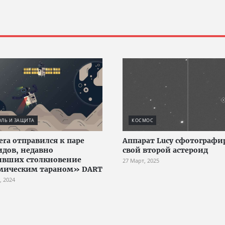
ЛЬ И ЗАЩИТА
КОСМОС
era отправился к паре
Аппарат Lucy сфотографи
идов, недавно
свой второй астероид
ивших столкновение
27 Март, 2025
мическим тараном» DART
, 2024