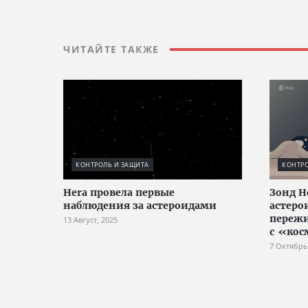
ЧИТАЙТЕ ТАКЖЕ
КОНТРОЛЬ И ЗАЩИТА
КОНТРО
Hera провела первые
Зонд H
наблюдения за астероидами
астеро
переж
13 Август, 2025
с «кос
7 Октябрь