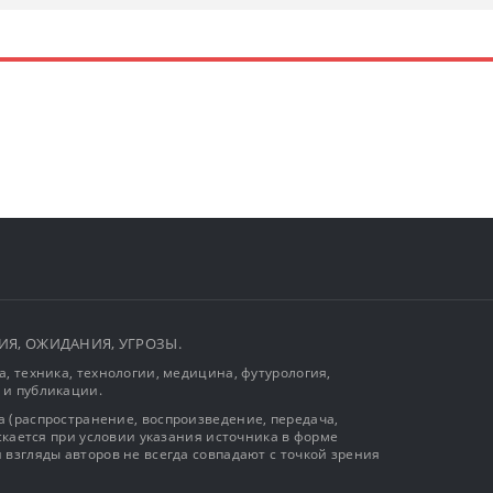
ЫТИЯ, ОЖИДАНИЯ, УГРОЗЫ.
, техника, технологии, медицина, футурология,
 и публикации.
 (распространение, воспроизведение, передача,
ускается при условии указания источника в форме
 взгляды авторов не всегда совпадают с точкой зрения