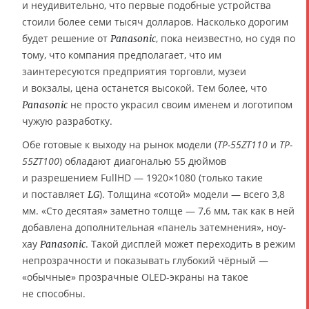
и неудивительно, что первые подобные устройства
стоили более семи тысяч долларов. Насколько дорогим
будет решение от
, пока неизвестно, но судя по
Panasonic
тому, что компания предполагает, что им
заинтересуются предприятия торговли, музеи
и вокзалы, цена останется высокой. Тем более, что
не просто украсил своим именем и логотипом
Panasonic
чужую разработку.
Обе готовые к выходу на рынок модели (
TP-55ZT110
и
TP-
55ZT100
) обладают диагональю 55 дюймов
и разрешением FullHD — 1920×1080 (только такие
и поставляет
). Толщина «сотой» модели — всего 3,8
LG
мм. «Сто десятая» заметно толще — 7,6 мм, так как в ней
добавлена дополнительная «панель затемнения», ноу-
хау
. Такой дисплей может переходить в режим
Panasonic
непрозрачности и показывать глубокий чёрный —
«обычные» прозрачные OLED-экраны на такое
не способны.