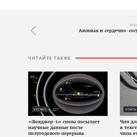
МЕД
Аммиак и сердечно-сос
ЧИТАЙТЕ ТАКЖЕ
КОСМОС
КОМПЬЮ
«Вояджер-1» снова посылает
Чип дл
научные данные после
в текс
полугодового перерыва
чипа о