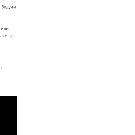
ё будучи
 или
татель
ю