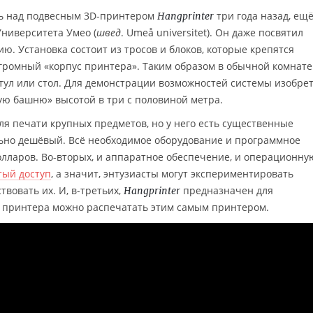
ть над подвесным 3D-принтером
три года назад, ещ
Hangprinter
Университета Умео (
швед
. Umeå universitet). Он даже посвятил
ю. Установка состоит из тросов и блоков, которые крепятся
громный «корпус принтера». Таким образом в обычной комнате
стул или стол. Для демонстрации возможностей системы изобре
ую башню» высотой в три с половиной метра.
я печати крупных предметов, но у него есть существенные
льно дешёвый. Всё необходимое оборудование и программное
олларов. Во-вторых, и аппаратное обеспечение, и операционну
тый доступ
, а значит, энтузиасты могут экспериментировать
вовать их. И, в-третьих,
предназначен для
Hangprinter
и принтера можно распечатать этим самым принтером.