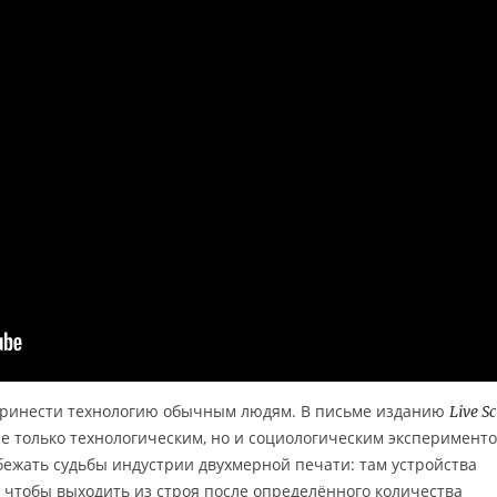
принести технологию обычным людям. В письме изданию
Live S
е только технологическим, но и социологическим эксперименто
збежать судьбы индустрии двухмерной печати: там устройства
чтобы выходить из строя после определённого количества