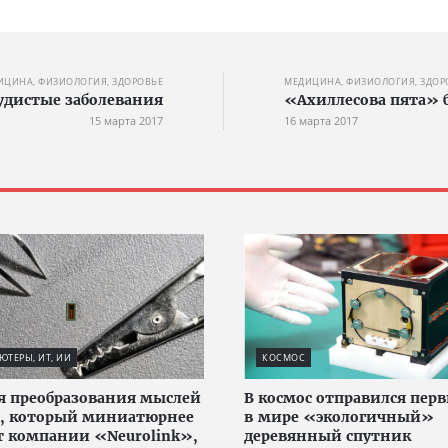
ИЦИНА, ФИЗИОЛОГИЯ, ЗДОРОВЬЕ
МЕДИЦИНА, ФИЗИОЛОГИЯ, ЗДОР
удистые заболевания
«Ахиллесова пята» 
15 марта 2017
16 марта 2017
ТЕРЫ, ИТ, ИИ
КОСМОС
я преобразования мыслей
В космос отправился пер
т, который миниатюрнее
в мире «экологичный»
т компании «Neurolink»,
деревянный спутник