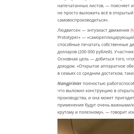
напечатанных листов, — поясняет и
не просто выложить всё в открытый д
самовоспроизводиться».
Людвигсен — энтузиаст движения
R
Prototyper» — «самореплицирующий
способные печатать собственные дет
долларов (200 000 рублей). Участн
Основная цель — добиться того, чт
доходом. «Открытое аппаратное об
в семьях со средним достатком, так
полностью работоспособ
Hangprinter
что выложил конструкцию в открытый
производства, и она может пригодит
применения будут очень важными/кр
крутому и полезному», — говорит из