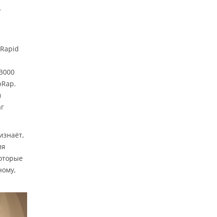
—
 Rapid
 3000
pRap.
м
аг
изнаёт,
ия
которые
ному,