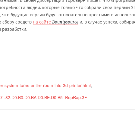
ханизмы. В своей диссертации Торбьёрн пишет, что «программ
отребности людей, которые только что собрали свой первый 3
, что будущие версии будут относительно простыми в использо
о сбору средств
на сайте
и, в случае успеха, собира
Bountysource
и разработки.
r-system-turns-entire-room-into-3d-printer.html
,
E_.D1.82.D0.B0.D0.BA.D0.BE.D0.B5_RepRap.3F