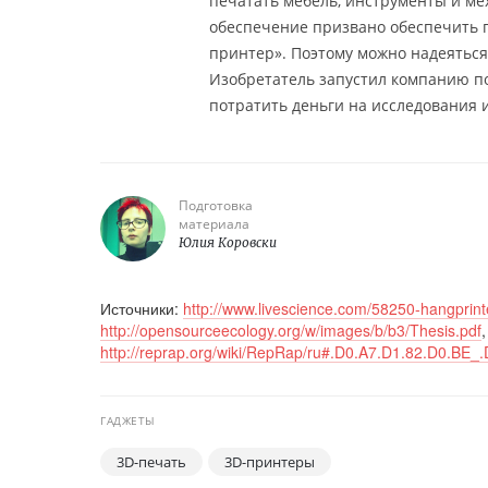
печатать мебель, инструменты и ме
обеспечение призвано обеспечить п
принтер». Поэтому можно надеяться
Изобретатель запустил компанию п
потратить деньги на исследования 
Подготовка
материала
Юлия Коровски
Источники:
http://www.livescience.com/58250-hangprinte
http://opensourceecology.org/w/images/b/b3/Thesis.pdf
,
http://reprap.org/wiki/RepRap/ru#.D0.A7.D1.82.D0.B
ГАДЖЕТЫ
3D-печать
3D-принтеры