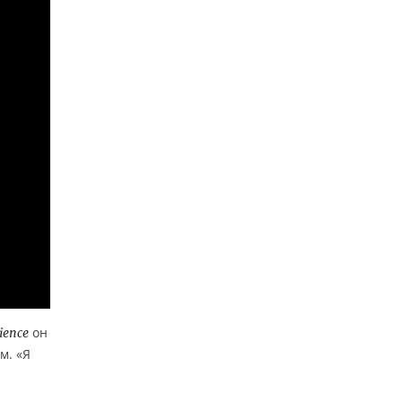
он
cience
м. «Я