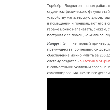
Торбьёрн Людвигсен начал работа
студентом физического факультета 
устройству магистерскую диссертаци
в помещении и превращают его в о
гараже можно напечатать, скажем, 
построил с её помощью «Вавилонск
— не первый принтер дл
Hangprinter
преимущества. Во-первых, он дово
обеспечение можно купить за 250 д
систему создатель
выложил в откры
и совместными усилиями совершенст
самокопирования. Почти все детал