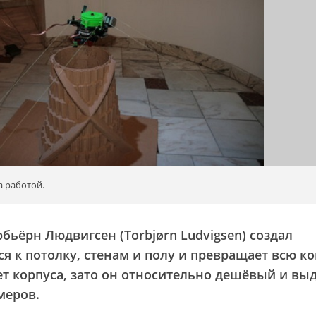
а работой.
бьёрн Людвигсен (Torbjørn Ludvigsen) создал
ся к потолку, стенам и полу и превращает всю к
ет корпуса, зато он относительно дешёвый и вы
меров.