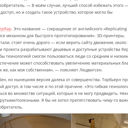
зобретатель. — В моём случае, лучший способ избежать этого 
оступ, но и создать такое устройство, которое могло бы
epRap
. Это название — сокращение от английского «Replicating
ся механизм для быстрого прототипирования». 3D-принтеры,
али, стоят очень дорого — если верить сайту движения, около
ики проекта разрабатывают дешёвые и доступные устройства Re
обы технологией смогли пользоваться люди со средним и низки
еспечение может способствовать увеличению материальных бл
их же, как моя собственная», — поясняет Людвигсен.
ен, но нынешняя версия далека от совершенства. Торбьёрн пр
 доступ, в том числе и по этой причине. «Это гибкая технолог
ься во множестве ситуаций, которые я не могу предвидеть. Не
утыми/полезными. Я бы не хотел препятствовать чему-то важ
обретатель.