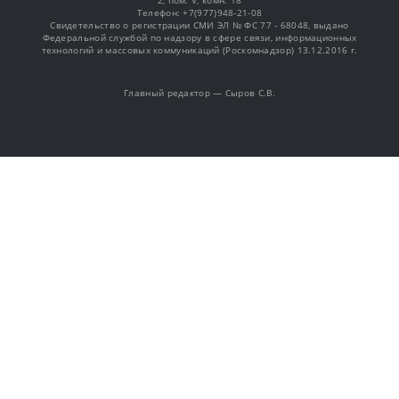
2, пом. V, комн. 18
Телефон: +7(977)948-21-08
Свидетельство о регистрации СМИ ЭЛ № ФС 77 - 68048, выдано
Федеральной службой по надзору в сфере связи, информационных
технологий и массовых коммуникаций (Роскомнадзор) 13.12.2016 г.
Главный редактор — Сыров С.В.