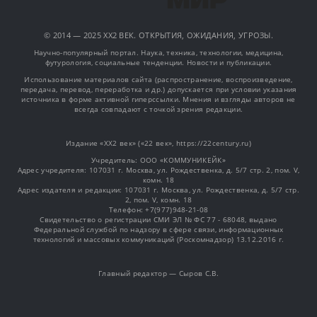
© 2014 — 2025 XX2 ВЕК. ОТКРЫТИЯ, ОЖИДАНИЯ, УГРОЗЫ.
Научно-популярный портал. Наука, техника, технологии, медицина,
футурология, социальные тенденции. Новости и публикации.
Использование материалов сайта (распространение, воспроизведение,
передача, перевод, переработка и др.) допускается при условии указания
источника в форме активной гиперссылки. Мнения и взгляды авторов не
всегда совпадают с точкой зрения редакции.
Издание «XX2 век» («22 век», https://22century.ru)
Учредитель: OOO «КОММУНИКЕЙК»
Адрес учредителя: 107031 г. Москва, ул. Рождественка, д. 5/7 стр. 2, пом. V,
комн. 18
Адрес издателя и редакции: 107031 г. Москва, ул. Рождественка, д. 5/7 стр.
2, пом. V, комн. 18
Телефон: +7(977)948-21-08
Свидетельство о регистрации СМИ ЭЛ № ФС 77 - 68048, выдано
Федеральной службой по надзору в сфере связи, информационных
технологий и массовых коммуникаций (Роскомнадзор) 13.12.2016 г.
Главный редактор — Сыров С.В.