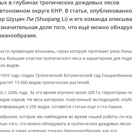
ых в глубинах тропических дождевых лесов
тономном округе КНР. В статье, опубликованн
ор Шуцян Ли (Shuqiang Li) и его команда описыв
езначительная доля того, что ещё можно обнару
разнообразия.
асти провинции Юньнань, через которую протекает река Лан
ись большие участки тропического леса и характерное для под
их видов.
 1959 году создан Тропический ботанический сад Сишуанбаньн
ь растёт 13 000 видов тропических растений.
 с 2006 года. За это время изучено около 200 Га территории п
идов пауков. Не весь материал, полученный экспедицией, опуб
формация о 250 видах, готовятся статьи ещё о ста пауках.
ообразие, которое мы наблюдаем во время нашей работы по и
стью того, что можно обнаружить в тропических дождевых лесах
ны в таких «горячих точках» биоразнообразия, как эта,