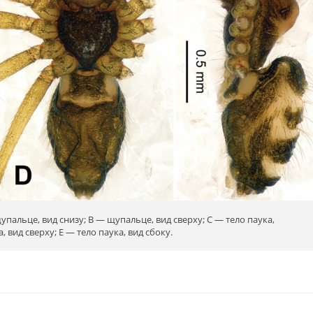
щупальце, вид снизу; B — щупальце, вид сверху; C — тело паука,
, вид сверху; E — тело паука, вид сбоку.