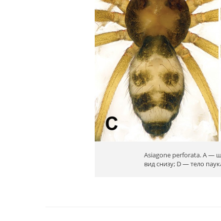
Asiagone perforata. A — 
вид снизу; D — тело паука