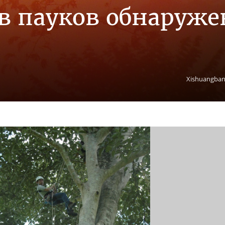
в пауков обнаруж
Xishuangban