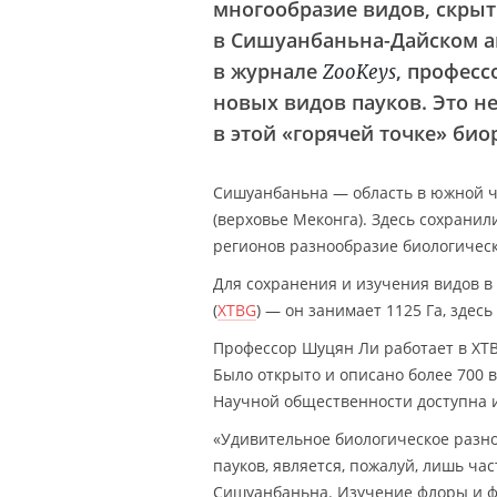
многообразие видов, скрыт
в Сишуанбаньна-Дайском ав
в журнале
, професс
ZooKeys
новых видов пауков. Это н
в этой «горячей точке» био
Сишуанбаньна — область в южной ч
(верховье Меконга). Здесь сохранил
регионов разнообразие биологическ
Для сохранения и изучения видов в
(
XTBG
) — он занимает 1125 Га, здес
Профессор Шуцян Ли работает в XTBG
Было открыто и описано более 700 в
Научной общественности доступна ин
«Удивительное биологическое разн
пауков, является, пожалуй, лишь ча
Сишуанбаньна. Изучение флоры и фау