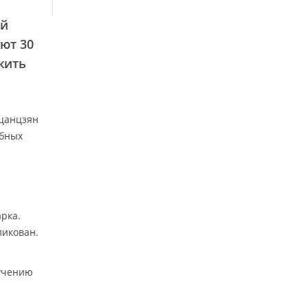
ой
ают 30
жить
ьцанцзян
обных
а
арка.
ликован.
зучению