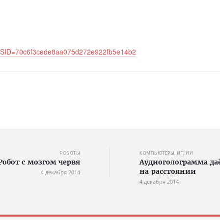
SESID=70c6f3cede8aa075d272e922fb5e14b2
РОБОТЫ
КОМПЬЮТЕРЫ, ИТ, ИИ
Робот с мозгом червя
Аудиоголограмма да
на расстоянии
4 декабря 2014
4 декабря 2014