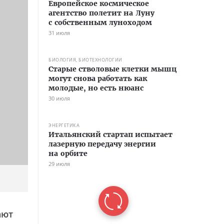
Европейское космическое
агентство полетит на Луну
с собственным луноходом
31 июля
БИОЛОГИЯ, БИОТЕХНОЛОГИИ
Старые стволовые клетки мышц
могут снова работать как
молодые, но есть нюанс
30 июля
ЭНЕРГЕТИКА
Итальянский стартап испытает
лазерную передачу энергии
на орбите
29 июля
ают