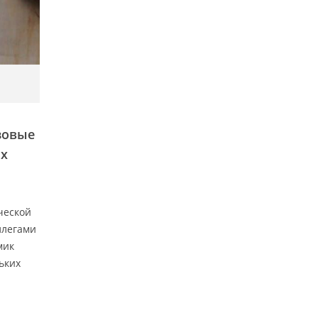
зовые
их
ческой
ллегами
мик
ьких