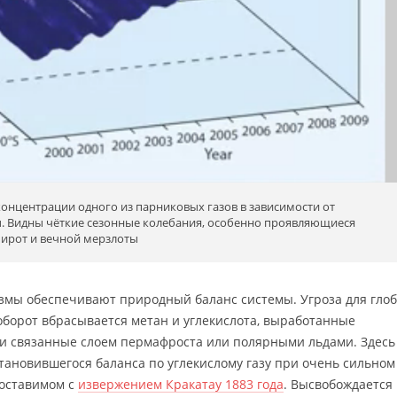
онцентрации одного из парниковых газов в зависимости от
. Видны чёткие сезонные колебания, особенно проявляющиеся
широт и вечной мерзлоты
мы обеспечивают природный баланс системы. Угроза для гло
в оборот вбрасывается метан и углекислота, выработанные
 и связанные слоем пермафроста или полярными льдами. Здесь
ановившегося баланса по углекислому газу при очень сильном
поставимом с
извержением Кракатау 1883 года
. Высвобождается