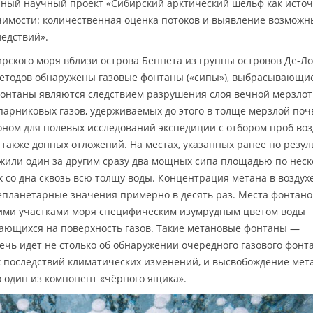
пный научный проект «Сибирский арктический шельф как исто
чимости: количественная оценка потоков и выявление возможн
ледствий».
ирского моря вблизи острова Беннета из группы островов Де-Л
етодов обнаружены газовые фонтаны («сипы»), выбрасывающи
 фонтаны являются следствием разрушения слоя вечной мерзло
парниковых газов, удерживаемых до этого в толще мёрзлой по
гоном для полевых исследований экспедиции с отбором проб воз
 также донных отложений. На местах, указанных ранее по резу
жили один за другим сразу два мощных сипа площадью по неск
со дна сквозь всю толщу воды. Концентрация метана в воздух
планетарные значения примерно в десять раз. Места фонтано
ими участками моря специфическим изумрудным цветом воды
ющихся на поверхность газов. Такие метановые фонтаны —
 речь идёт не столько об обнаружении очередного газового фонта
х последствий климатических изменений, и высвобождение мет
 один из компонент «чёрного ящика».