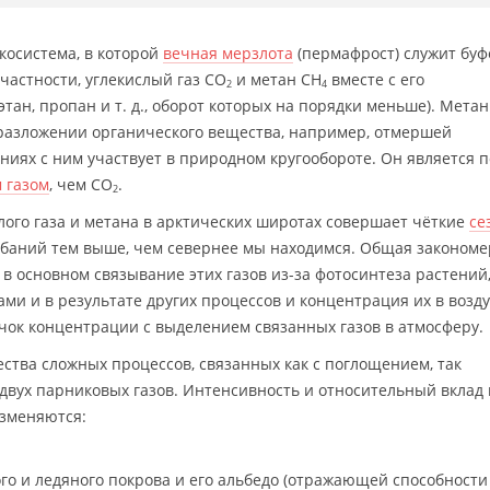
косистема, в которой
вечная мерзлота
(пермафрост) служит буф
астности, углекислый газ CO
и метан CH
вместе с его
2
4
ан, пропан и т. д., оборот которых на порядки меньше). Метан
 разложении органического вещества, например, отмершей
ниях с ним участвует в природном кругообороте. Он является 
 газом
, чем CO
.
2
ого газа и метана в арктических широтах совершает чёткие
се
лебаний тем выше, чем севернее мы находимся. Общая закономе
т в основном связывание этих газов из-за фотосинтеза растений
и и в результате других процессов и концентрация их в возду
ачок концентрации с выделением связанных газов в атмосферу.
ства сложных процессов, связанных как с поглощением, так
двух парниковых газов. Интенсивность и относительный вклад 
изменяются:
го и ледяного покрова и его альбедо (отражающей способности 