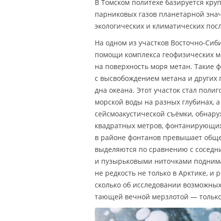
В Томском политехе базируется кру
парниковых газов планетарной зна
экологических и климатических пос
На одном из участков Восточно-Сиб
помощи комплекса геофизических м
на поверхность моря метан. Такие
с высвобождением метана и других 
дна океана. Этот участок стал поли
морской воды на разных глубинах, а
сейсмоакустической съёмки, обнару
квадратных метров, фонтанирующих 
в районе фонтанов превышает обще
выделяются по сравнению с соседн
и пузырьковыми ниточками поднима
не редкость не только в Арктике, и
сколько об исследовании возможны
тающей вечной мерзлотой — только