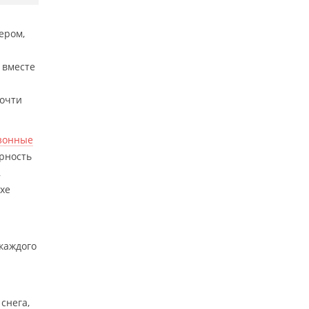
ером,
 вместе
почти
зонные
рность
,
хе
каждого
снега,