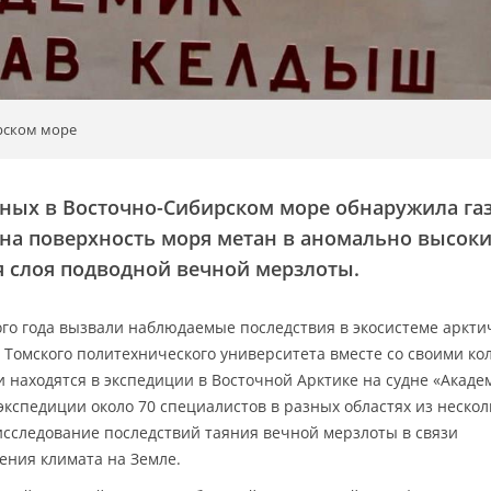
рском море
ёных в Восточно-Сибирском море обнаружила га
а поверхность моря метан в аномально высок
я слоя подводной вечной мерзлоты.
ого года вызвали наблюдаемые последствия в экосистеме аркти
 Томского политехнического университета вместе со своими ко
и находятся в экспедиции в Восточной Арктике на судне «Акаде
экспедиции около 70 специалистов в разных областях из нескол
исследование последствий таяния вечной мерзлоты в связи
ения климата на Земле.