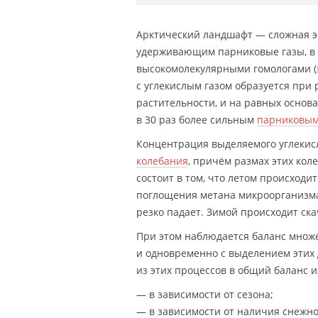
Арктический ландшафт — сложная э
удерживающим парниковые газы, в ч
высокомолекулярными гомологами (эт
с углекислым газом образуется при
растительности, и на равных основа
в 30 раз более сильным
парниковым
Концентрация выделяемого углекисл
колебания
, причём размах этих ко
состоит в том, что летом происходи
поглощения метана микроорганизмам
резко падает. Зимой происходит ск
При этом наблюдается баланс множе
и одновременно с выделением этих 
из этих процессов в общий баланс 
— в зависимости от сезона;
— в зависимости от наличия снежно