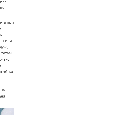
чник
ых
онга при
е
ты
чвы или
духа,
льтатам
олько
е
в чётко
на,
ана