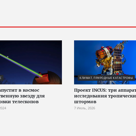
С
КЛИМАТ, ПРИРОДНЫЕ КАТАСТРОФЫ
апустит в космос
Проект INCUS: три аппара
твенную звезду для
исследования тропическ
овки телескопов
штормов
2024
7 Июль, 2026