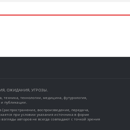
ЫТИЯ, ОЖИДАНИЯ, УГРОЗЫ.
, техника, технологии, медицина, футурология,
 и публикации.
 (распространение, воспроизведение, передача,
ускается при условии указания источника в форме
 взгляды авторов не всегда совпадают с точкой зрения