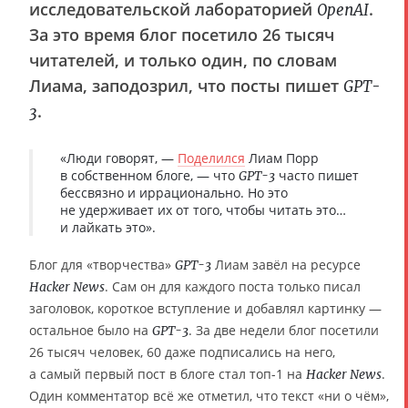
исследовательской лабораторией
.
OpenAI
За это время блог посетило 26 тысяч
читателей, и только один, по словам
Лиама, заподозрил, что посты пишет
GPT-
.
3
«Люди говорят, —
Поделился
Лиам Порр
в собственном блоге, — что
часто пишет
GPT-3
бессвязно и иррационально. Но это
не удерживает их от того, чтобы читать это…
и лайкать это».
Блог для «творчества»
Лиам завёл на ресурсе
GPT-3
. Сам он для каждого поста только писал
Hacker News
заголовок, короткое вступление и добавлял картинку —
остальное было на
. За две недели блог посетили
GPT-3
26 тысяч человек, 60 даже подписались на него,
а самый первый пост в блоге стал топ-1 на
.
Hacker News
Один комментатор всё же отметил, что текст «ни о чём»,