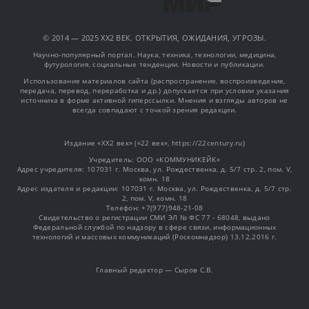
© 2014 — 2025 XX2 ВЕК. ОТКРЫТИЯ, ОЖИДАНИЯ, УГРОЗЫ.
Научно-популярный портал. Наука, техника, технологии, медицина,
футурология, социальные тенденции. Новости и публикации.
Использование материалов сайта (распространение, воспроизведение,
передача, перевод, переработка и др.) допускается при условии указания
источника в форме активной гиперссылки. Мнения и взгляды авторов не
всегда совпадают с точкой зрения редакции.
Издание «XX2 век» («22 век», https://22century.ru)
Учредитель: OOO «КОММУНИКЕЙК»
Адрес учредителя: 107031 г. Москва, ул. Рождественка, д. 5/7 стр. 2, пом. V,
комн. 18
Адрес издателя и редакции: 107031 г. Москва, ул. Рождественка, д. 5/7 стр.
2, пом. V, комн. 18
Телефон: +7(977)948-21-08
Свидетельство о регистрации СМИ ЭЛ № ФС 77 - 68048, выдано
Федеральной службой по надзору в сфере связи, информационных
технологий и массовых коммуникаций (Роскомнадзор) 13.12.2016 г.
Главный редактор — Сыров С.В.