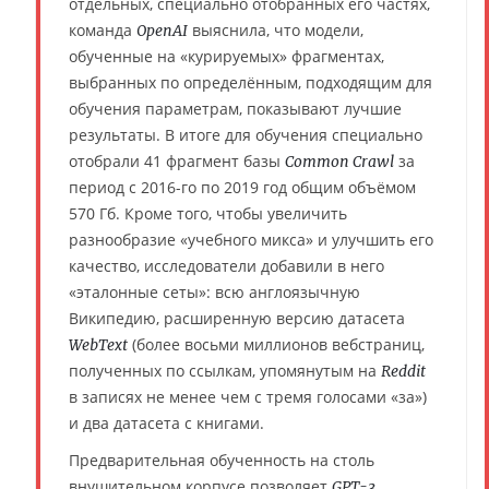
отдельных, специально отобранных его частях,
команда
выяснила, что модели,
OpenAI
обученные на «курируемых» фрагментах,
выбранных по определённым, подходящим для
обучения параметрам, показывают лучшие
результаты. В итоге для обучения специально
отобрали 41 фрагмент базы
за
Common Crawl
период с 2016-го по 2019 год общим объёмом
570 Гб. Кроме того, чтобы увеличить
разнообразие «учебного микса» и улучшить его
качество, исследователи добавили в него
«эталонные сеты»: всю англоязычную
Википедию, расширенную версию датасета
(более восьми миллионов вебстраниц,
WebText
полученных по ссылкам, упомянутым на
Reddit
в записях не менее чем с тремя голосами «за»)
и два датасета с книгами.
Предварительная обученность на столь
внушительном корпусе позволяет
GPT-3