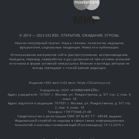
© 2014 — 2025 XX2 ВЕК. ОТКРЫТИЯ, ОЖИДАНИЯ, УГРОЗЫ.
Научно-популярный портал. Наука, техника, технологии, медицина,
футурология, социальные тенденции. Новости и публикации.
Использование материалов сайта (распространение, воспроизведение,
передача, перевод, переработка и др.) допускается при условии указания
источника в форме активной гиперссылки. Мнения и взгляды авторов не
всегда совпадают с точкой зрения редакции.
Издание «XX2 век» («22 век», https://22century.ru)
Учредитель: OOO «КОММУНИКЕЙК»
Адрес учредителя: 107031 г. Москва, ул. Рождественка, д. 5/7 стр. 2, пом. V,
комн. 18
Адрес издателя и редакции: 107031 г. Москва, ул. Рождественка, д. 5/7 стр.
2, пом. V, комн. 18
Телефон: +7(977)948-21-08
Свидетельство о регистрации СМИ ЭЛ № ФС 77 - 68048, выдано
Федеральной службой по надзору в сфере связи, информационных
технологий и массовых коммуникаций (Роскомнадзор) 13.12.2016 г.