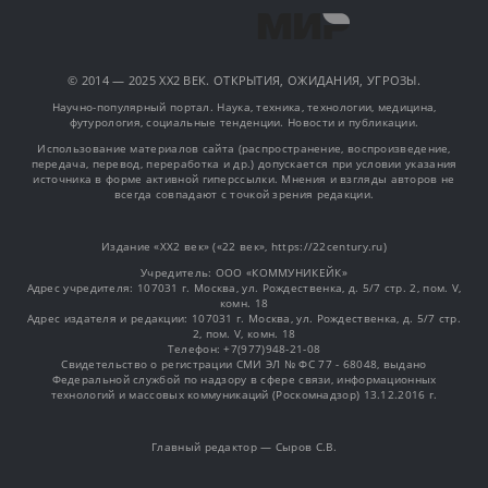
© 2014 — 2025 XX2 ВЕК. ОТКРЫТИЯ, ОЖИДАНИЯ, УГРОЗЫ.
Научно-популярный портал. Наука, техника, технологии, медицина,
футурология, социальные тенденции. Новости и публикации.
Использование материалов сайта (распространение, воспроизведение,
передача, перевод, переработка и др.) допускается при условии указания
источника в форме активной гиперссылки. Мнения и взгляды авторов не
всегда совпадают с точкой зрения редакции.
Издание «XX2 век» («22 век», https://22century.ru)
Учредитель: OOO «КОММУНИКЕЙК»
Адрес учредителя: 107031 г. Москва, ул. Рождественка, д. 5/7 стр. 2, пом. V,
комн. 18
Адрес издателя и редакции: 107031 г. Москва, ул. Рождественка, д. 5/7 стр.
2, пом. V, комн. 18
Телефон: +7(977)948-21-08
Свидетельство о регистрации СМИ ЭЛ № ФС 77 - 68048, выдано
Федеральной службой по надзору в сфере связи, информационных
технологий и массовых коммуникаций (Роскомнадзор) 13.12.2016 г.
Главный редактор — Сыров С.В.