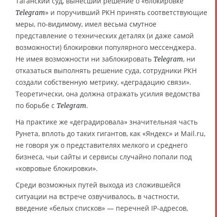
Таганский суд, вынесший решение о «блокировке
» и поручивший РКН принять соответствующие
Telegram
меры, по-видимому, имел весьма смутное
представление о технических деталях (и даже самой
возможности) блокировки популярного мессенджера.
Не имея возможности ни заблокировать
, ни
Telegram
отказаться выполнять решение суда, сотрудники РКН
создали собственную метрику, «деградацию связи».
Теоретически, она должна отражать усилия ведомства
по борьбе с
.
Telegram
На практике же «деградировала» значительная часть
Рунета, вплоть до таких гигантов, как «Яндекс» и Mail.ru,
не говоря уж о представителях мелкого и среднего
бизнеса, чьи сайты и сервисы случайно попали под
«ковровые блокировки».
Среди возможных путей выхода из сложившейся
ситуации на встрече озвучивалось, в частности,
введение «белых списков» — перечней IP-адресов,