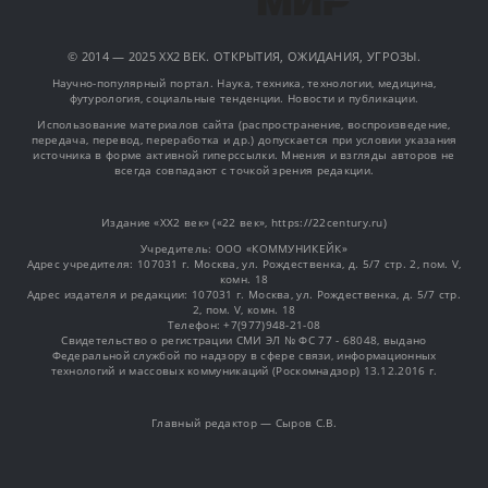
© 2014 — 2025 XX2 ВЕК. ОТКРЫТИЯ, ОЖИДАНИЯ, УГРОЗЫ.
Научно-популярный портал. Наука, техника, технологии, медицина,
футурология, социальные тенденции. Новости и публикации.
Использование материалов сайта (распространение, воспроизведение,
передача, перевод, переработка и др.) допускается при условии указания
источника в форме активной гиперссылки. Мнения и взгляды авторов не
всегда совпадают с точкой зрения редакции.
Издание «XX2 век» («22 век», https://22century.ru)
Учредитель: OOO «КОММУНИКЕЙК»
Адрес учредителя: 107031 г. Москва, ул. Рождественка, д. 5/7 стр. 2, пом. V,
комн. 18
Адрес издателя и редакции: 107031 г. Москва, ул. Рождественка, д. 5/7 стр.
2, пом. V, комн. 18
Телефон: +7(977)948-21-08
Свидетельство о регистрации СМИ ЭЛ № ФС 77 - 68048, выдано
Федеральной службой по надзору в сфере связи, информационных
технологий и массовых коммуникаций (Роскомнадзор) 13.12.2016 г.
Главный редактор — Сыров С.В.