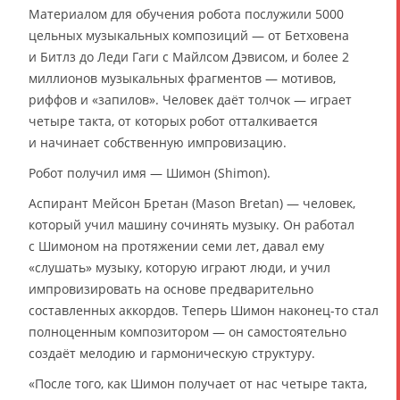
Материалом для обучения робота послужили 5000
цельных музыкальных композиций — от Бетховена
и Битлз до Леди Гаги с Майлсом Дэвисом, и более 2
миллионов музыкальных фрагментов — мотивов,
риффов и «запилов». Человек даёт толчок — играет
четыре такта, от которых робот отталкивается
и начинает собственную импровизацию.
Робот получил имя — Шимон (Shimon).
Аспирант Мейсон Бретан (Mason Bretan) — человек,
который учил машину сочинять музыку. Он работал
с Шимоном на протяжении семи лет, давал ему
«слушать» музыку, которую играют люди, и учил
импровизировать на основе предварительно
составленных аккордов. Теперь Шимон наконец-то стал
полноценным композитором — он самостоятельно
создаёт мелодию и гармоническую структуру.
«После того, как Шимон получает от нас четыре такта,