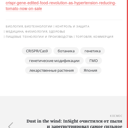
crispr-gene-edited-food-revolution-as-hypertension-reducing-
tomato-now-on-sale
БИОЛОГИЯ, БИОТЕХНОЛОГИИ
КОНТРОЛЬ И ЗАЩИТА
МЕДИЦИНА, ФИЗИОЛОГИЯ, ЗДОРОВЬЕ
ПИЩЕВЫЕ ТЕХНОЛОГИИ И ПРОИЗВОДСТВА
ТОРГОВЛЯ, КОММЕРЦИЯ
CRISPR/Cas9
ботаника
генетика
генетические модификации
ГМО
лекарственные растения
Япония
КОСМОС
Dust in the wind: InSight очистился от пыли
и зарегистрировал самое сильное