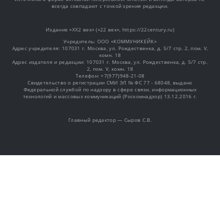
всегда совпадают с точкой зрения редакции.
Издание «XX2 век» («22 век», https://22century.ru)
Учредитель: OOO «КОММУНИКЕЙК»
Адрес учредителя: 107031 г. Москва, ул. Рождественка, д. 5/7 стр. 2, пом. V,
комн. 18
Адрес издателя и редакции: 107031 г. Москва, ул. Рождественка, д. 5/7 стр.
2, пом. V, комн. 18
Телефон: +7(977)948-21-08
Свидетельство о регистрации СМИ ЭЛ № ФС 77 - 68048, выдано
Федеральной службой по надзору в сфере связи, информационных
технологий и массовых коммуникаций (Роскомнадзор) 13.12.2016 г.
Главный редактор — Сыров С.В.