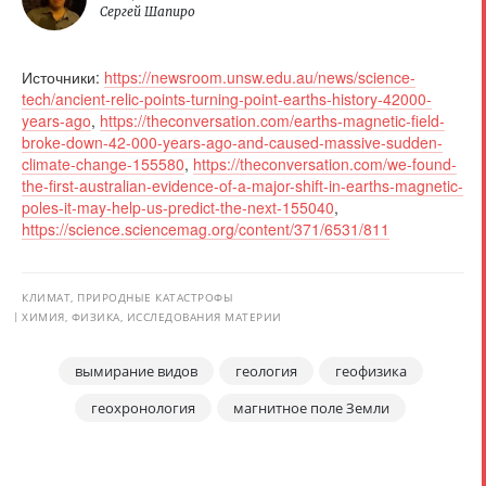
Сергей Шапиро
Источники:
https://newsroom.unsw.edu.au/news/science-
tech/ancient-relic-points-turning-point-earths-history-42000-
years-ago
,
https://theconversation.com/earths-magnetic-field-
broke-down-42-000-years-ago-and-caused-massive-sudden-
climate-change-155580
,
https://theconversation.com/we-found-
the-first-australian-evidence-of-a-major-shift-in-earths-magnetic-
poles-it-may-help-us-predict-the-next-155040
,
https://science.sciencemag.org/content/371/6531/811
КЛИМАТ, ПРИРОДНЫЕ КАТАСТРОФЫ
ХИМИЯ, ФИЗИКА, ИССЛЕДОВАНИЯ МАТЕРИИ
вымирание видов
геология
геофизика
геохронология
магнитное поле Земли