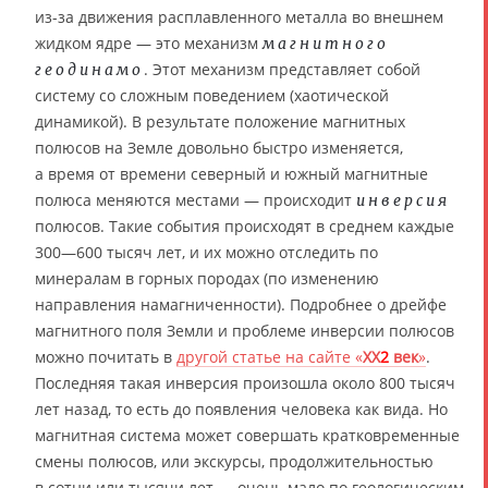
из-за движения расплавленного металла во внешнем
жидком ядре — это механизм
магнитного
. Этот механизм представляет собой
геодинамо
систему со сложным поведением (хаотической
динамикой). В результате положение магнитных
полюсов на Земле довольно быстро изменяется,
а время от времени северный и южный магнитные
полюса меняются местами — происходит
инверсия
полюсов. Такие события происходят в среднем каждые
300—600 тысяч лет, и их можно отследить по
минералам в горных породах (по изменению
направления намагниченности). Подробнее о дрейфе
магнитного поля Земли и проблеме инверсии полюсов
можно почитать в
другой статье на сайте «
XX
2
век
»
.
Последняя такая инверсия произошла около 800 тысяч
лет назад, то есть до появления человека как вида. Но
магнитная система может совершать кратковременные
смены полюсов, или экскурсы, продолжительностью
в сотни или тысячи лет — очень мало по геологическим