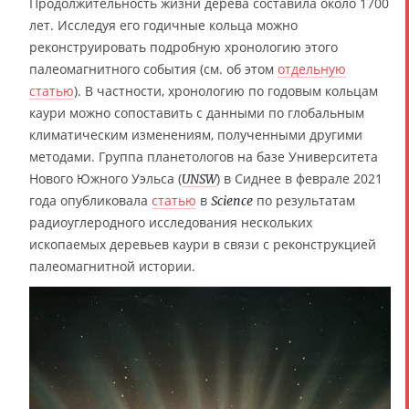
Продолжительность жизни дерева составила около 1700
лет. Исследуя его годичные кольца можно
реконструировать подробную хронологию этого
палеомагнитного события (см. об этом
отдельную
статью
). В частности, хронологию по годовым кольцам
каури можно сопоставить с данными по глобальным
климатическим изменениям, полученными другими
методами. Группа планетологов на базе Университета
Нового Южного Уэльса (
) в Сиднее в феврале 2021
UNSW
года опубликовала
статью
в
по результатам
Science
радиоуглеродного исследования нескольких
ископаемых деревьев каури в связи с реконструкцией
палеомагнитной истории.