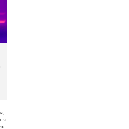
и
ла,
тся
их