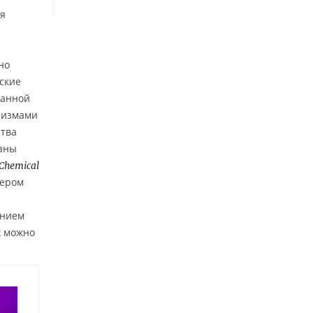
ля
но
ские
ванной
анизмами
ства
ваны
Chemical
мером
ением
х можно