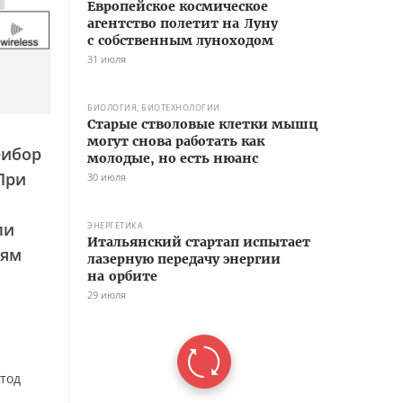
Европейское космическое
агентство полетит на Луну
с собственным луноходом
31 июля
БИОЛОГИЯ, БИОТЕХНОЛОГИИ
Старые стволовые клетки мышц
могут снова работать как
рибор
молодые, но есть нюанс
При
30 июля
ли
ЭНЕРГЕТИКА
Итальянский стартап испытает
иям
лазерную передачу энергии
на орбите
29 июля
тод