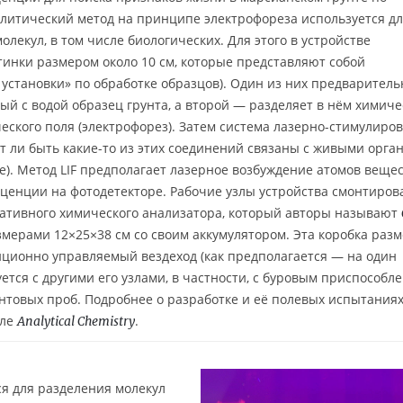
литический метод на принципе электрофореза используется д
лекул, в том числе биологических. Для этого в устройстве
тинки размером около 10 см, которые представляют собой
становки» по обработке образцов). Один из них предваритель
й с водой образец грунта, а второй — разделяет в нём химиче
еского поля (электрофорез). Затем система лазерно-стимулиро
ут ли быть какие-то из этих соединений связаны с живыми орг
е). Метод LIF предполагает лазерное возбуждение атомов веще
ценции на фотодетекторе. Рабочие узлы устройства смонтиро
тативного химического анализатора, который авторы называют
змерами 12×25×38 см со своим аккумулятором. Эта коробка раз
анционно управляемый вездеход (как предполагается — на один
ется с другими его узлами, в частности, с буровым приспособл
унтовых проб. Подробнее о разработке и её полевых испытания
але
.
Analytical Chemistry
я для разделения молекул