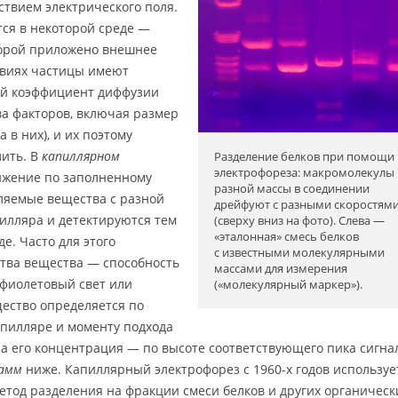
твием электрического поля.
ся в некоторой среде —
торой приложено внешнее
ловиях частицы имеют
ый коэффициент диффузии
ва факторов, включая размер
 в них), и их поэтому
лить. В
капиллярном
Разделение белков при помощи
электрофореза: макромолекулы
ижение по заполненному
разной массы в соединении
ляемые вещества с разной
дрейфуют с разными скоростям
пилляра и детектируются тем
(сверху вниз на фото). Слева —
«эталонная» смесь белков
е. Часто для этого
с известными молекулярными
ства вещества — способность
массами для измерения
фиолетовый свет или
(«молекулярный маркер»).
ество определяется по
апилляре и моменту подхода
, а его концентрация — по высоте соответствующего пика сигна
рамм
ниже. Капиллярный электрофорез с 1960-х годов используе
етод разделения на фракции смеси белков и других органическ