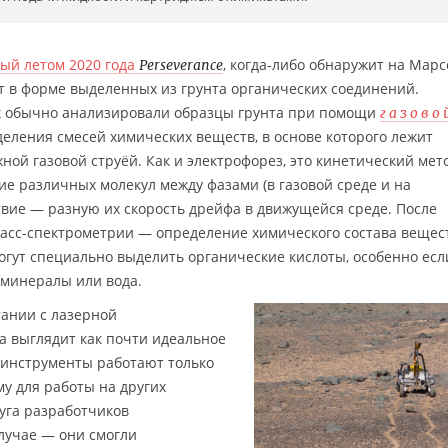
ый летом 2020 года
, когда-либо обнаружит на Марс
Perseverance
ут в форме выделенных из грунта органических соединений.
х обычно анализировали образцы грунта при помощи
газово
еления смесей химических веществ, в основе которого лежит
ной газовой струёй. Как и электрофорез, это кинетический мето
 различных молекул между фазами (в газовой среде и на
твие — разную их скорость дрейфа в движущейся среде. После
масс-спектрометрии — определение химического состава вещес
могут специально выделить органические кислоты, особенно есл
 минералы или вода.
ании с лазерной
за выглядит как почти идеальное
инструменты работают только
му для работы на других
луга разработчиков
лучае — они смогли