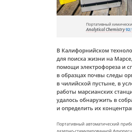
Портативный химический
Analytical Chemistry
92
(
В Калифорнийском техноло
для поиска жизни на Марсе
помощи электрофореза и сп
в образцах почвы следы ор
в чилийской пустыне, в у
работы марсианских станци
удалось обнаружить в соб
и определить их концентра
Портативный автоматический прибо
лазерно-стимулированной флуоресц