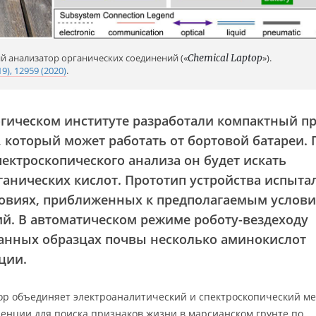
 анализатор органических соединений («
Chemical Laptop
»).
19), 12959 (2020)
.
гическом институте разработали компактный п
, который может работать от бортовой батареи. 
ектроскопического анализа он будет искать
ганических кислот. Прототип устройства испыта
словиях, приближенных к предполагаемым услов
й. В автоматическом режиме роботу-вездеходу
ранных образцах почвы несколько аминокислот
ции.
р объединяет электроаналитический и спектроскопический ме
енции для поиска признаков жизни в марсианском грунте по