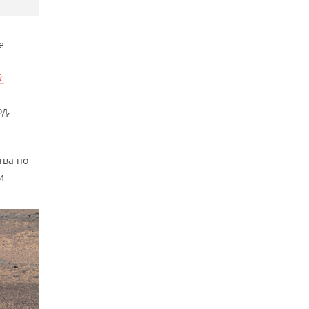
е
й
д,
тва по
и