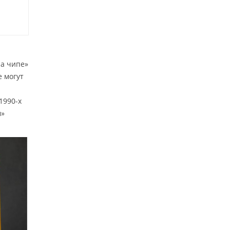
на чипе»
е могут
1990-х
м»