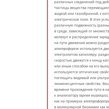
различных соединений под дейс
Частицы вещества перемещают
жидкой или газообразной, к ко
электрическое поле. В этих ус
различную подвижность (разн
в среде, зависящий от множест
молекул и распределение заряда
на пути движения можно разде
электрофорезе
используется дв
электролитом капилляру; разде
скоростью движутся к концу ка
или иным способом на его выход
используются оптические свой
поглощать видимый или ультра
люминесцентные свойства. Вещ
времени прохождения пути в к
к анализатору (
время миграции
)
как на примерах
электрофорег
в молекулярной биохимии как м