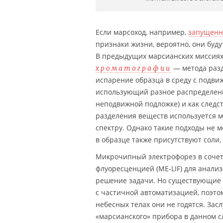
Если марсоход, например,
запущенн
признаки жизни, вероятно, они буд
В предыдущих марсианских миссия
— метода разд
хроматографии
испарение образца в среду с подвиж
использующий разное распределение
неподвижной подложке) и как следс
разделения веществ используется 
спектру. Однако такие подходы не 
в образце также присутствуют соли,
Микрочипный электрофорез в сочет
флуоресценцией (ME-LIF) для анали
решение задачи. Но существующие 
с частичной автоматизацией, поэто
небесных телах они не годятся. Зас
«марсианского» прибора в данном с