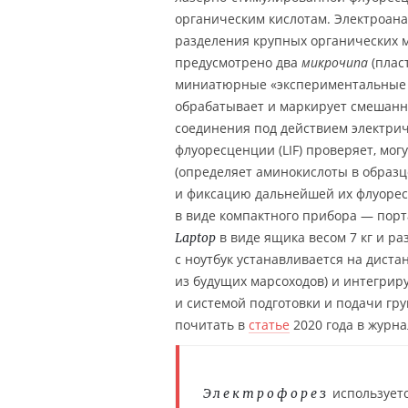
органическим кислотам. Электроана
разделения крупных органических мо
предусмотрено два
микрочипа
(плас
миниатюрные «экспериментальные у
обрабатывает и маркирует смешанны
соединения под действием электрич
флуоресценции (LIF) проверяет, мог
(определяет аминокислоты в образц
и фиксацию дальнейшей их флуорес
в виде компактного прибора — пор
в виде ящика весом 7 кг и ра
Laptop
с ноутбук устанавливается на дист
из будущих марсоходов) и интегриру
и системой подготовки и подачи гр
почитать в
статье
2020 года в журн
используетс
Электрофорез