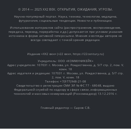
© 2014 — 2025 XX2 ВЕК. ОТКРЫТИЯ, ОЖИДАНИЯ, УГРОЗЫ.
Научно-популярный портал. Наука, техника, технологии, медицина,
футурология, социальные тенденции. Новости и публикации.
Использование материалов сайта (распространение, воспроизведение,
передача, перевод, переработка и др.) допускается при условии указания
источника в форме активной гиперссылки. Мнения и взгляды авторов не
всегда совпадают с точкой зрения редакции.
Издание «XX2 век» («22 век», https://22century.ru)
Учредитель: OOO «КОММУНИКЕЙК»
Адрес учредителя: 107031 г. Москва, ул. Рождественка, д. 5/7 стр. 2, пом. V,
комн. 18
Адрес издателя и редакции: 107031 г. Москва, ул. Рождественка, д. 5/7 стр.
2, пом. V, комн. 18
Телефон: +7(977)948-21-08
Свидетельство о регистрации СМИ ЭЛ № ФС 77 - 68048, выдано
Федеральной службой по надзору в сфере связи, информационных
технологий и массовых коммуникаций (Роскомнадзор) 13.12.2016 г.
Главный редактор — Сыров С.В.