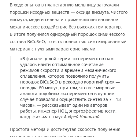
В ходе опытов в планетарную мельницу загружали
порошки исходных веществ — оксида висмута, чистого
висмута, меди и селена и применяли интенсивное
механическое воздействие без высоких температур.
В итоге получился однородный порошок химического
состава BiCuSeO, то есть полностью синтезированный
материал с нужными характеристиками.
«В финале целой серии экспериментов нам
удалось найти оптимальное сочетание
режимов скорости и времени механического
сплавления, которое позволило получить
порошок BiCuSeO в рекордно короткий срок —
порядка 60 минут, при том, что все мировые
аналоги подобных экспериментов в лучшем
случае позволяли осуществить синтез за 7—13
часов», — рассказывает один из авторов
работы, инженер НОЦ энергоэффективности,
канд. физ.-мат. наук
Андрей Новицкий
.
Простота метода и достигнутая скорость получения
материала, по словам учёных, позволят