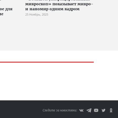
микроскоп» показывает микро-
ое для
и наномир одним кадром
ие
25 Ноябрь, 2025
Следите за новостями: