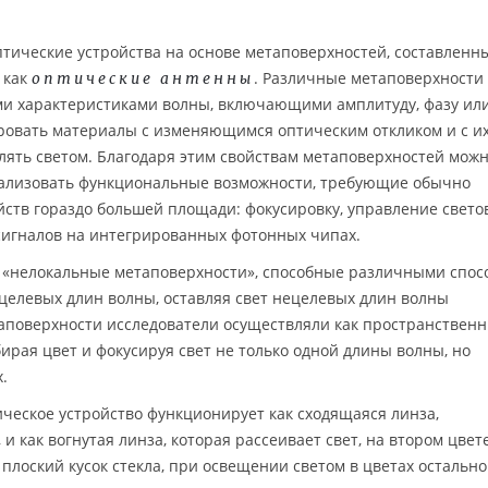
тические устройства на основе метаповерхностей, составленн
 как
. Различные метаповерхности 
оптические антенны
ыми характеристиками волны, включающими амплитуду, фазу ил
ровать материалы с изменяющимся оптическим откликом и с и
ять светом. Благодаря этим свойствам метаповерхностей мож
еализовать функциональные возможности, требующие обычно
йств гораздо большей площади: фокусировку, управление свет
сигналов на интегрированных фотонных чипах.
ть «нелокальные метаповерхности», способные различными спо
целевых длин волны, оставляя свет нецелевых длин волны
поверхности исследователи осуществляли как пространственн
ирая цвет и фокусируя свет не только одной длины волны, но
.
ческое устройство функционирует как сходящаяся линза,
и как вогнутая линза, которая рассеивает свет, на втором цвете
 плоский кусок стекла, при освещении светом в цветах остальн