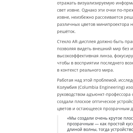
отражать визуализируемую информац
свет извне. Однако эти очки по-пр
извне, неизбежно рассеивается реш
различных цветов минипроектора н
решёток.
Стекло AR-дисплея должно быть пра
позволяя видеть внешний мир без 
высокоэффективная линза, фокусиру
чтобы в восприятии последнего воз
в контекст реального мира.
Работая над этой проблемой, иссл
Колумбия (Columbia Engineering) из
руководством адъюнкт-профессора 
создали плоское оптическое устрой
цветов и остающееся прозрачным д
«Мы создали очень крутое плос
прозрачным — как простой кусо
длиной волны, тогда устройств