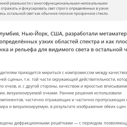
ненной реальности с многофункциональными нелокальными
 отражать и фокусировать свет строго определённых в узких
весь остальной свет как обычное плоское прозрачное стекло.
лумбия, Нью-Йорк, США, разработали метаматер
определённых узких областей спектра и как пло
нка и рельефа для видимого света в остальной 
одителям приходится мириться с компромиссом между качество
ней сцены», т.е. той части окружающей действительности, кот
о очков, и, с другой стороны, качеством и яркостью вписываем
ции, визуализируемой очками. Ранние решения использовали
компонентов, частично отражающих и частично пропускающих с
ира и визуализируемую, в результате изображение обеих сцен
снащены дифракционными решётками — с периодом, позволяю