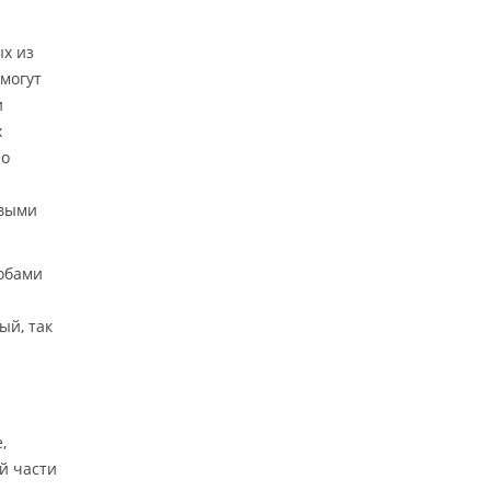
ых из
могут
и
х
но
овыми
собами
ый, так
,
ой части