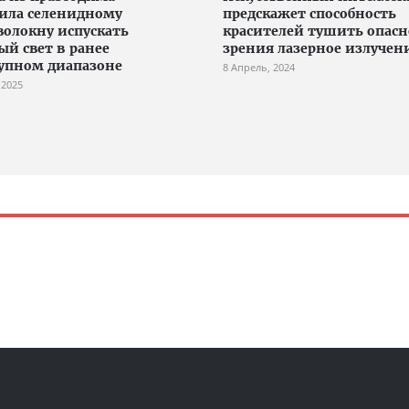
ила селенидному
предскажет способность
волокну испускать
красителей тушить опасн
ый свет в ранее
зрения лазерное излучен
упном диапазоне
8 Апрель, 2024
 2025