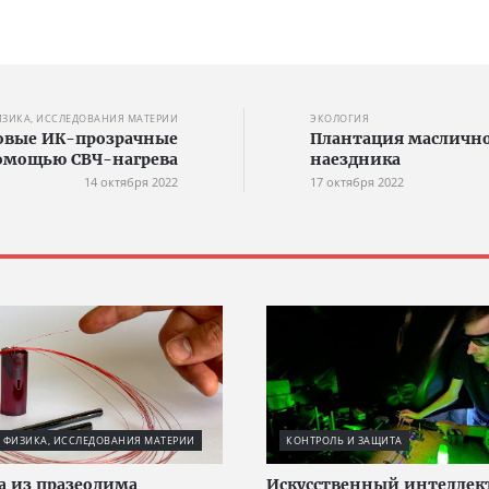
ИЗИКА, ИССЛЕДОВАНИЯ МАТЕРИИ
ЭКОЛОГИЯ
овые ИК-прозрачные
Плантация масличн
омощью СВЧ-нагрева
наездника
14 октября 2022
17 октября 2022
 ФИЗИКА, ИССЛЕДОВАНИЯ МАТЕРИИ
КОНТРОЛЬ И ЗАЩИТА
а из празеодима
Искусственный интеллек