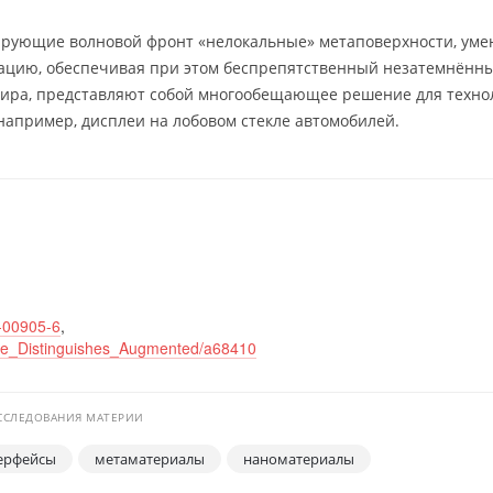
ирующие волновой фронт «нелокальные» метаповерхности, ум
ацию, обеспечивая при этом беспрепятственный незатемнённ
ира, представляют собой многообещающее решение для техно
например, дисплеи на лобовом стекле автомобилей.
2-00905-6
,
face_Distinguishes_Augmented/a68410
ИССЛЕДОВАНИЯ МАТЕРИИ
ерфейсы
метаматериалы
наноматериалы