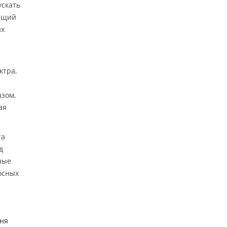
ускать
дящий
их
ктра,
азом,
ая
та
д
ные
осных
еня