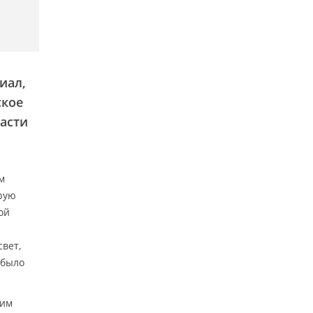
иал,
ское
части
м
орую
ой
вет,
 было
щим