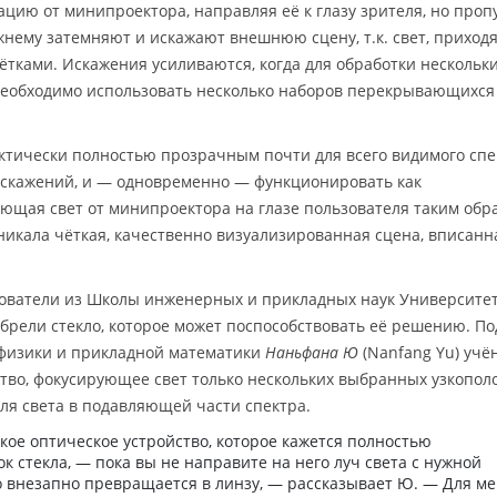
ию от минипроектора, направляя её к глазу зрителя, но проп
ежнему затемняют и искажают внешнюю сцену, т.к. свет, прихо
ётками. Искажения усиливаются, когда для обработки нескольк
еобходимо использовать несколько наборов перекрывающихся
ктически полностью прозрачным почти для всего видимого спе
искажений, и — одновременно — функционировать как
ющая свет от минипроектора на глазе пользователя таким обр
никала чёткая, качественно визуализированная сцена, вписанн
едователи из Школы инженерных и прикладных наук Университе
обрели стекло, которое может поспособствовать её решению. По
физики и прикладной математики
Наньфана Ю
(Nanfang Yu) учё
ство, фокусирующее свет только нескольких выбранных узкопол
ля света в подавляющей части спектра.
кое оптическое устройство, которое кажется полностью
к стекла, — пока вы не направите на него луч света с нужной
о внезапно превращается в линзу, — рассказывает Ю. — Для м