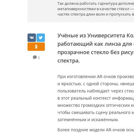
Так должна работать гарнитура допол
метаповерхностями в качестве стёкол —
частях спектра длин волн и пропускать 
Учёные из Университета Ко
работающий как линза для 
прозрачное стекло без рису
0
спектра.
При изготовлении AR-очков произв
и яркостью, с одной стороны, «внеш
пользователь наблюдает через стекл
в этот реальный контекст информа
множество громоздких оптических 
чтобы смешивать сцену реального м
затемнённым и искажённым.
Более поздние модели AR-очков о