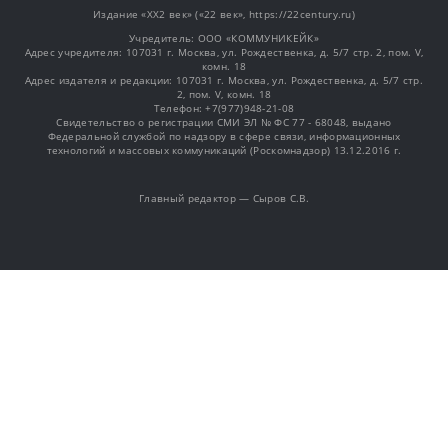
Издание «XX2 век» («22 век», https://22century.ru)
Учредитель: OOO «КОММУНИКЕЙК»
Адрес учредителя: 107031 г. Москва, ул. Рождественка, д. 5/7 стр. 2, пом. V,
комн. 18
Адрес издателя и редакции: 107031 г. Москва, ул. Рождественка, д. 5/7 стр.
2, пом. V, комн. 18
Телефон: +7(977)948-21-08
Свидетельство о регистрации СМИ ЭЛ № ФС 77 - 68048, выдано
Федеральной службой по надзору в сфере связи, информационных
технологий и массовых коммуникаций (Роскомнадзор) 13.12.2016 г.
Главный редактор — Сыров С.В.