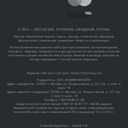
© 2014 — 2025 XX2 ВЕК. ОТКРЫТИЯ, ОЖИДАНИЯ, УГРОЗЫ.
Научно-популярный портал. Наука, техника, технологии, медицина,
футурология, социальные тенденции. Новости и публикации.
Использование материалов сайта (распространение, воспроизведение,
передача, перевод, переработка и др.) допускается при условии указания
источника в форме активной гиперссылки. Мнения и взгляды авторов не
всегда совпадают с точкой зрения редакции.
Издание «XX2 век» («22 век», https://22century.ru)
Учредитель: OOO «КОММУНИКЕЙК»
Адрес учредителя: 107031 г. Москва, ул. Рождественка, д. 5/7 стр. 2, пом. V,
комн. 18
Адрес издателя и редакции: 107031 г. Москва, ул. Рождественка, д. 5/7 стр.
2, пом. V, комн. 18
Телефон: +7(977)948-21-08
Свидетельство о регистрации СМИ ЭЛ № ФС 77 - 68048, выдано
Федеральной службой по надзору в сфере связи, информационных
технологий и массовых коммуникаций (Роскомнадзор) 13.12.2016 г.
Главный редактор — Сыров С.В.