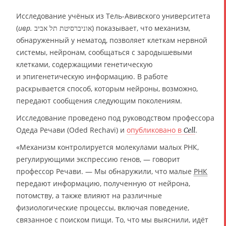
Исследование учёных из Тель-Авивского университета
(
ивр.
‏אוניברסיטת תל אביב‏‎) показывает, что механизм,
обнаруженный у нематод, позволяет клеткам нервной
системы, нейронам, сообщаться с зародышевыми
клетками, содержащими генетическую
и эпигенетическую информацию. В работе
раскрывается способ, которым нейроны, возможно,
передают сообщения следующим поколениям.
Исследование проведено под руководством профессора
Одеда Речави (Oded Rechavi) и
опубликовано в
.
Cell
«Механизм контролируется молекулами малых РНК,
регулирующими экспрессию генов, — говорит
профессор Речави. — Мы обнаружили, что малые
РНК
передают информацию, полученную от нейрона,
потомству, а также влияют на различные
физиологические процессы, включая поведение,
связанное с поиском пищи. То, что мы выяснили, идёт