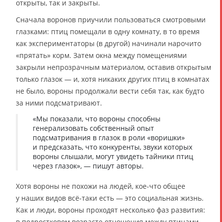
открыты, так и закрыты.
Сначала воронов приучили пользоваться смотровыми
глазками: птиц помещали в одну комнату, в то время
как экспериментаторы (в другой) начинали нарочито
«прятать» корм. Затем окна между помещениями
закрыли непрозрачным материалом, оставив открытым
только глазок — и, хотя никаких других птиц в комнатах
не было, вороны продолжали вести себя так, как будто
за ними подсматривают.
«Мы показали, что вороны способны
генерализовать собственный опыт
подсматривания в глазок в роли «воришки»
и предсказать, что конкуренты, звуки которых
вороны слышали, могут увидеть тайники птиц
через глазок», — пишут авторы.
Хотя вороны не похожи на людей, кое-что общее
у наших видов всё-таки есть — это социальная жизнь.
Как и люди, вороны проходят несколько фаз развития:
в подростковом возрасте отношения между птицами