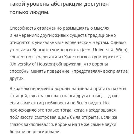
такой уровень абстракции доступен
только людям.
Способность отвлечённо размышлять о мыслях
и намерениях других живых существ традиционно
относится к уникальным человеческим чертам. Однако
учёные из Венского университета (
нем.
Universität Wien)
совместно с коллегами из Хьюстонского университета
(University of Houston) обнаружили, что вороны
способны менять поведение, «представляя» восприятие
других.
В ходе эксперимента вороны начинали прятать пакеты
с пищей, едва заслышав голоса других птиц — даже
если самих птиц поблизости не было видно. Но
происходило это только тогда, когда находившаяся
поблизости смотровая щель была открыта. Если же
глазок захлопывался, вороны на те же самые звуки
больше не реагировали.