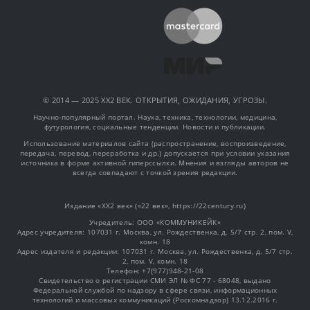
© 2014 — 2025 XX2 ВЕК. ОТКРЫТИЯ, ОЖИДАНИЯ, УГРОЗЫ.
Научно-популярный портал. Наука, техника, технологии, медицина,
футурология, социальные тенденции. Новости и публикации.
Использование материалов сайта (распространение, воспроизведение,
передача, перевод, переработка и др.) допускается при условии указания
источника в форме активной гиперссылки. Мнения и взгляды авторов не
всегда совпадают с точкой зрения редакции.
Издание «XX2 век» («22 век», https://22century.ru)
Учредитель: OOO «КОММУНИКЕЙК»
Адрес учредителя: 107031 г. Москва, ул. Рождественка, д. 5/7 стр. 2, пом. V,
комн. 18
Адрес издателя и редакции: 107031 г. Москва, ул. Рождественка, д. 5/7 стр.
2, пом. V, комн. 18
Телефон: +7(977)948-21-08
Свидетельство о регистрации СМИ ЭЛ № ФС 77 - 68048, выдано
Федеральной службой по надзору в сфере связи, информационных
технологий и массовых коммуникаций (Роскомнадзор) 13.12.2016 г.