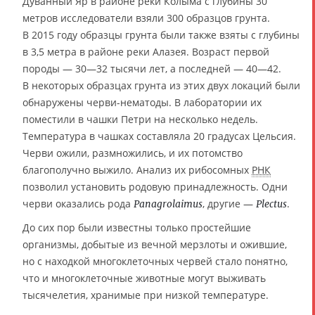
Дуванный Яр в районе реки Колыма с глубины 30
метров исследователи взяли 300 образцов грунта.
В 2015 году образцы грунта были также взяты с глубины
в 3,5 метра в районе реки Алазея. Возраст первой
породы — 30—32 тысячи лет, а последней — 40—42.
В некоторых образцах грунта из этих двух локаций были
обнаружены черви-нематоды. В лаборатории их
поместили в чашки Петри на несколько недель.
Температура в чашках составляла 20 градусах Цельсия.
Черви ожили, размножились, и их потомство
благополучно выжило. Анализ их рибосомных
РНК
позволил установить родовую принадлежность. Одни
черви оказались рода
, другие —
.
Panagrolaimus
Plectus
До сих пор были известны только простейшие
организмы, добытые из вечной мерзлоты и ожившие,
но с находкой многоклеточных червей стало понятно,
что и многоклеточные животные могут выживать
тысячелетия, хранимые при низкой температуре.