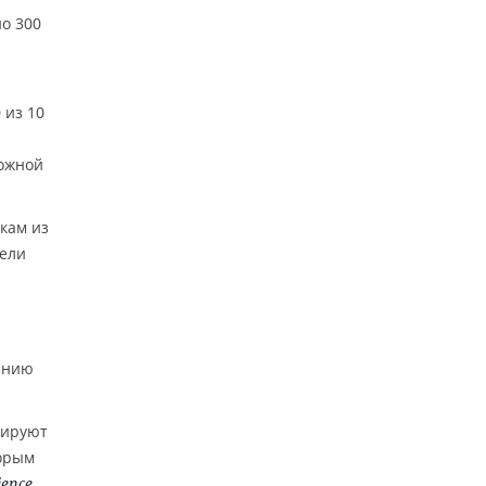
но 300
 из 10
ложной
укам из
вели
ению
лируют
торым
.
ience