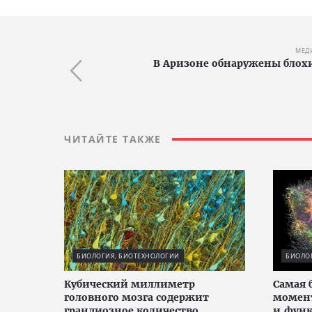
МЕД
В Аризоне обнаружены блох
ЧИТАЙТЕ ТАКЖЕ
БИОЛОГИЯ, БИОТЕХНОЛОГИИ
БИОЛО
Кубический миллиметр
Cамая 
головного мозга содержит
момен
грандиозное количество
и функ