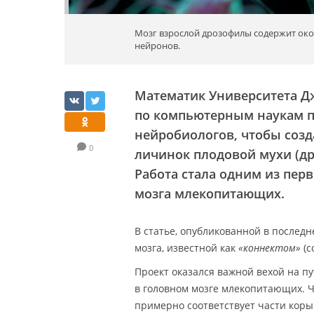
Мозг взрослой дрозофилы содержит около
нейронов.
Математик Университета Джо
по компьютерным наукам 
нейробиологов, чтобы созд
0
личинок плодовой мухи (д
Работа стала одним из пер
мозга млекопитающих.
В статье, опубликованной в послед
мозга, известной как
«коннектом»
(c
Проект оказался важной вехой на 
в головном мозге млекопитающих. Ч
примерно соответствует части коры