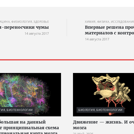
ИЦИНА, ФИЗИОЛОГИЯ, ЗДОРОВЬЕ
ХИМИЯ, ФИЗИКА, ИССЛЕДОВАНИ
и-переносчики чумы
Впервые решена про
материалов с конт
14 августа 2017
14 августа 2017
ГИЯ, БИОТЕХНОЛОГИИ
БИОЛОГИЯ, БИОТЕХНОЛОГИИ
большая на данный
Движение — жизнь. И оч
т принципиальная схема
мозга
циональная карта мозга
21 Май, 2026