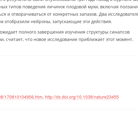
ных типов поведения личинок плодовой мухи, включая ползани
ься и отворачиваться от конкретных запахов. Два исследовател
м отобразили нейроны, запускающие эти действия.
е ожидает полного завершения изучения структуры синапсов
и, считает, что новое исследование приближает этот момент.
7/08/170810104956.htm
,
http://dx.doi.org/10.1038/nature23455