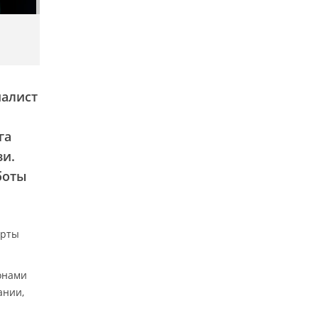
иалист
га
и.
боты
арты
онами
ании,