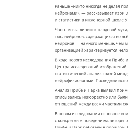
Раньше «никто никогда не делал пол
нейронами», — рассказывает Кэри Э.
и статистики в инженерной школе Уи
Часть мозга личинок плодовой мухи,
тыс. нейронов, содержащихся во всё
нейронов — намного меньше, чем м
организацией характеризуется чело
В ходе нового исследования Прибе и
Центра исследований изображений Шк
статистический анализ связей межд
нейрофизиологами. Последние испо
Анализ Прибе и Парка выявил прим
описывались некорректно или были
отношений между всеми частями сл
В новом исследовании основное вни
с конкретным поведением, авторы р
Прибе и Парк работали в прошлом. 