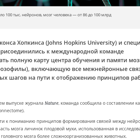
 100 тыс. нейронов, мозг человека — от 86 до 100 млрд
нса Хопкинса (Johns Hopkins University) и спец
присоединились к международной команде
ать полную карту центра обучения и памяти моз
розофилы), включающую все межнейронные связ
вых шагов на пути к отображению принципов ра
нем выпуске журнала
, команда сообщила о составлении к
Nature
onnectome).
пути к пониманию принципов формирования связей между нейр
асть мозга личинок плодовой мухи, использованная в исследов
 головного мозга более сложноорганизованных животных.