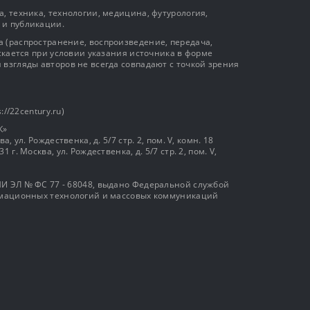
, техника, технологии, медицина, футурология,
 и публикации.
 (распространение, воспроизведение, передача,
ускается при условии указания источника в форме
 взгляды авторов не всегда совпадают с точкой зрения
://22century.ru)
К»
, ул. Рождественка, д. 5/7 стр. 2, пом. V, комн. 18
г. Москва, ул. Рождественка, д. 5/7 стр. 2, пом. V,
И ЭЛ № ФС 77 - 68048, выдано Федеральной службой
ормационных технологий и массовых коммуникаций