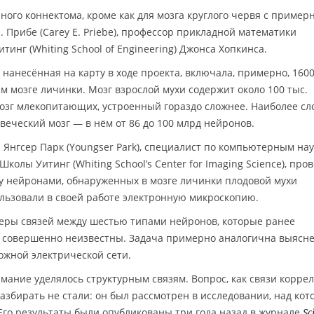
ного коннектома, кроме как для мозга круглого червя с пример
 Прибе (Carey E. Priebe), профессор прикладной математики
тинг (Whiting School of Engineering) Джонса Хопкинса.
 нанесённая на карту в ходе проекта, включала, примерно, 1600
м мозге личинки. Мозг взрослой мухи содержит около 100 тыс.
озг млекопитающих, устроенный гораздо сложнее. Наиболее с
веческий мозг — в нём от 86 до 100 млрд нейронов.
 Янгсер Парк (Youngser Park), специалист по компьютерным на
олы Уитинг (Whiting School’s Center for Imaging Science), про
у нейронами, обнаруженных в мозге личинки плодовой мухи
льзовали в своей работе электронную микроскопию.
еры связей между шестью типами нейронов, которые ранее
 совершенно неизвестны. Задача примерно аналогична выясн
ожной электрической сети.
мание уделялось структурным связям. Вопрос, как связи корре
азбирать не стали: он был рассмотрен в исследовании, над ко
Его результаты были опубликованы три года назад в журнале
Sc