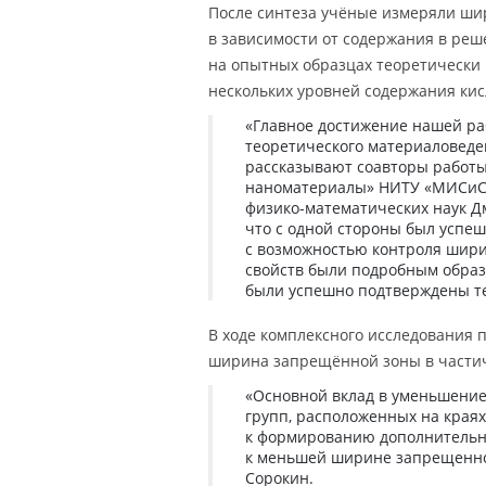
После синтеза учёные измеряли ши
в зависимости от содержания в реш
на опытных образцах теоретически
нескольких уровней содержания кис
«Главное достижение нашей раб
теоретического материаловеде
рассказывают соавторы работы
наноматериалы» НИТУ «МИСиС»,
физико-математических наук Д
что с одной стороны был успе
с возможностью контроля шири
свойств были подробным образ
были успешно подтверждены т
В ходе комплексного исследования 
ширина запрещённой зоны в частич
«Основной вклад в уменьшени
групп, расположенных на краях
к формированию дополнительны
к меньшей ширине запрещенно
Сорокин.