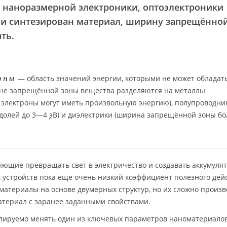
наноразмерной электроники, оптоэлектроники
н и синтезирован материал, ширину запрещённо
ть.
— область значений энергии, которыми не может обладат
оны
ине запрещённой зоны вещества разделяются на металлы
, электроны могут иметь произвольную энергию), полупроводни
 долей до 3—4
эВ
) и диэлектрики (ширина запрещённой зоны бо
яющие превращать свет в электричество и создавать аккумуля
х устройств пока ещё очень низкий коэффициент полезного дей
атериалы на основе двумерных структур, но их сложно произв
атериал с заранее заданными свойствами.
олируемо менять один из ключевых параметров наноматериало