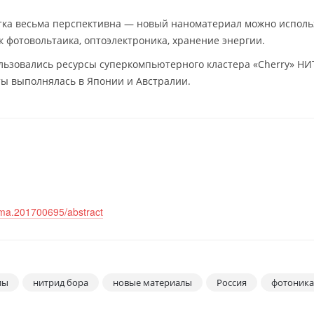
отка весьма перспективна — новый наноматериал можно исполь
ак фотовольтаика, оптоэлектроника, хранение энергии.
льзовались ресурсы суперкомпьютерного кластера «Cherry» НИ
ты выполнялась в Японии и Австралии.
adma.201700695/abstract
лы
нитрид бора
новые материалы
Россия
фотоника