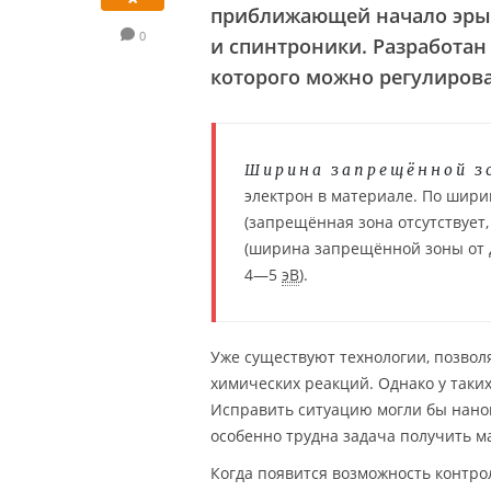
приближающей начало эры 
0
и спинтроники. Разработа
которого можно регулирова
Ширина запрещённой з
электрон в материале. По шир
(запрещённая зона отсутствует
(ширина запрещённой зоны от
4—5
эВ
).
Уже существуют технологии, позвол
химических реакций. Однако у таки
Исправить ситуацию могли бы наном
особенно трудна задача получить м
Когда появится возможность контр