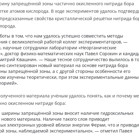
рину запрещённой зоны частично окисленного нитрида бора
етке атомов кислорода. В ходе экспериментов удалось подтверд
 предсказанные свойства кристаллической решётки нитрида бо
лорода.
оты в том, что нам удалось успешно совместить методы
ния с великолепной работой коллег экспериментаторов, —
, научные сотрудники лаборатории «Неорганические
 доктор физико-математических наук Павел Сорокин и кандид
митрий Квашнин. — Наше тесное сотрудничество вылилось в то
шно синтезирован новый материал на основе нитрида бора
ны запрещённой зоны, а с другой стороны особенности его
ом изучены теоретически, при этом экспериментальные данны
еорией».
полученного материала учёным удалось понять, как и почему м
но окисленном нитриде бора:
е ширины запрещённой зоны вносит наличие гидроксильных
 нового материала. Наличие такого слоя приводит
х электронных уровней вблизи энергии Ферми, что и приводи
й зоны, наблюдаемой экспериментально», — отметил Павел