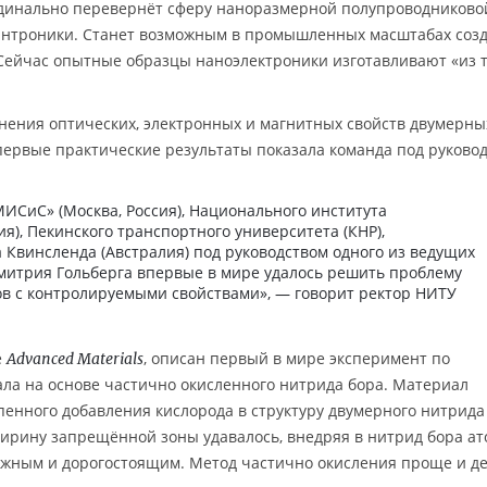
динально перевернёт сферу наноразмерной полупроводниково
пинтроники. Станет возможным в промышленных масштабах соз
ейчас опытные образцы наноэлектроники изготавливают «из то
нения оптических, электронных и магнитных свойств двумерны
первые практические результаты показала команда под руково
ИСиС» (Москва, Россия), Национального института
я), Пекинского транспортного университета (КНР),
 Квинсленда (Австралия) под руководством одного из ведущих
итрия Гольберга впервые в мире удалось решить проблему
в с контролируемыми свойствами», — говорит ректор НИТУ
е
, описан первый в мире эксперимент по
Advanced Materials
ла на основе частично окисленного нитрида бора. Материал
пенного добавления кислорода в структуру двумерного нитрида
ширину запрещённой зоны удавалось, внедряя в нитрид бора а
сложным и дорогостоящим. Метод частично окисления проще и д