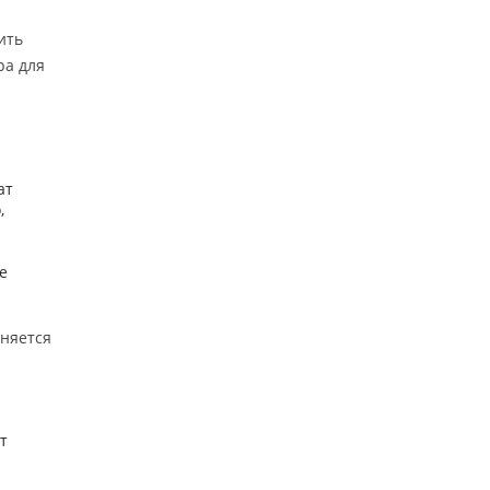
ить
ра для
ат
,
е
еняется
т