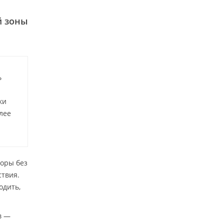
й зоны
ь
ки
лее
торы без
ствия.
одить,
в —