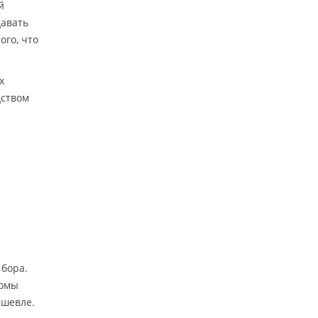
й
давать
го, что
х
дством
 бора.
томы
ешевле.