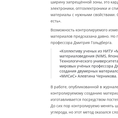
ширину запрещённой зоны, это кар
электроники, оптоэлектроники и с
материалы с нужными свойствами. С
есть».
Возможность контролируемого изме
материалов предсказана давно. Но 
профессора Дмитрия Гольдберга.
«Коллективу ученых из НИТУ «М
материаловедения (NIMS, Япони
Технологического университета
мировых учёных профессора Дм
создания двумерных материало
«МИСиС» Алевтина Черникова.
В работе, опубликованной в журнал
контролируемому созданию материа
изготавливается посредством посте
До сих пор контролируемо менять 
углерода, но этот метод оказался 