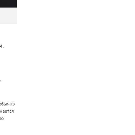
и.
.
 обычно
нается
ло-