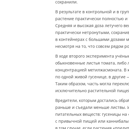
сохранили.
В результате в контрольной и в гр
растение практически полностью и т
Средняя и высокая доза летучего в
практически нетронутыми, сохранив
в контейнерах с большими дозами м
несмотря на то, что совсем рядом 
В ходе второго эксперимента учёны
обыкновенные листья томата, либо 
концентрацией метилжасмоната. В к
по одной живой гусенице, в другие
Таким образом, часть могла перекл
исключительно растительной пище
Вредители, которым достались обр
раньше и съедали меньше листвы. И 
питательных веществ: гусеницы на
с привычной пищей или каннибалы. 
в том случае, если растения «пред