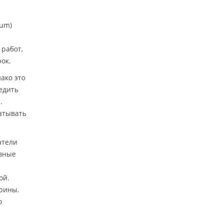
cum)
 работ,
ок.
ако это
едить
.
атывать
атели
вные
ой.
дрины.
о