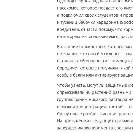
Однажды Оррок задался вопросом: м
насекомое, которое поедает его лист
а подключил своих студентов и пров
и гусениц бабочки карадрина (Spod
вредители, отчасти потому, что кор
на которых мы основываемся, расс
В отличие от животных, которые мог
не значит, что они бессильны — ск
остальных об опасности с помощью
Сородичи, которые получили такой 
особые белки или активируют защи
Чтобы узнать, могут ли защитные 
опрыскивали 40 растений разными 
группы: одним никакого раствора не
в низкой концентрации, третьи — в
Сразу после разбрызгивания раство
На протяжении следующих восьми дн
завершении эксперимента срезали вс