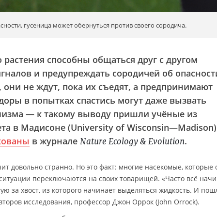
сности, гусеница может обернуться против своего сородича.
о растения способны общаться друг с другом
гналов и предупреждать сородичей об опасност
 они не ждут, пока их съедят, а предпринимают
доры в попытках спастись могут даже вызвать
лизма — к такому выводу пришли учёные из
а в Мадисоне (University of Wisconsin—Madison)
кованы
в журнале
.
Nature Ecology & Evolution
ит довольно странно. Но это факт: многие насекомые, которые
ситуации переключаются на своих товарищей. «Часто всё начи
угую за хвост, из которого начинает выделяться жидкость. И пош
второв исследования, профессор Джон Оррок (John Orrock).