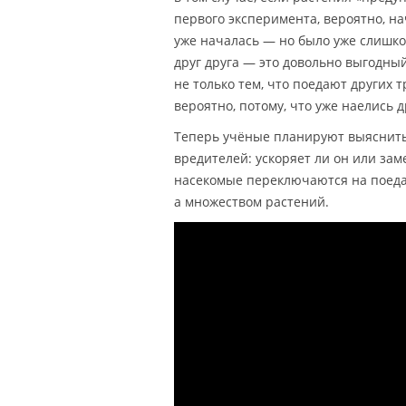
первого эксперимента, вероятно, н
уже началась — но было уже слишком
друг друга — это довольно выгодны
не только тем, что поедают других 
вероятно, потому, что уже наелись 
Теперь учёные планируют выяснить
вредителей: ускоряет ли он или заме
насекомые переключаются на поедан
а множеством растений.