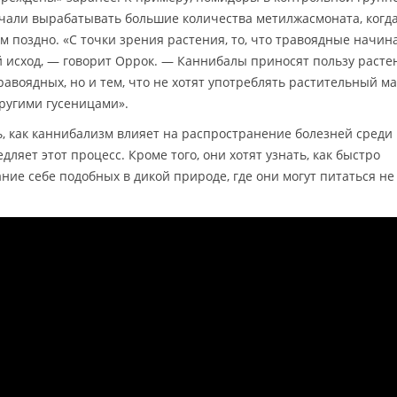
ачали вырабатывать большие количества метилжасмоната, когда
 поздно. «С точки зрения растения, то, что травоядные начин
й исход, — говорит Оррок. — Каннибалы приносят пользу раст
травоядных, но и тем, что не хотят употреблять растительный м
другими гусеницами».
, как каннибализм влияет на распространение болезней среди
дляет этот процесс. Кроме того, они хотят узнать, как быстро
ие себе подобных в дикой природе, где они могут питаться не