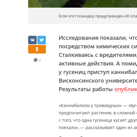
Если этот помидор предупреждён об опа
Исследования показали, чт
посредством химических си
Сталкиваясь с вредителями,
0
активные действия. А поми
у гусениц приступ канниба
Висконсинского университет
Результаты работы
опубли
«Каннибализм у травоядных» — звуч
предпочитают растения, в сложной 
с того, что одна гусеница кусает др
поехало», — рассказывает один из а