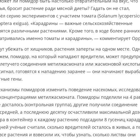
ожет ли помидор быть настолько отвратительным на вкус, что
ья, бросит растение ради мясной диеты? Гадать он не стал,
ёл серию экспериментов с участием томата (Solanum lycopersi
optera exigua). «Карадрины — важные сельскохозяйственные
мятся различными растениями. Кроме того, в ходе более ранних
матривались именно томаты и карадрины», — комментирует Орр
ут убежать от хищников, растения заперты на одном месте. Одн
ажем, помидор, на который нападают вредители, может предупр
 летучего соединения метилжасмоната или жасмоновой кислоты
сигнал, готовятся к нападению заранее — они начинают выраб
тные гены.
механизмы помидоров изменить поведение насекомых, исследов
концентрациями метилжасмоната. Помидоры поделили на 4 ра
 досталось (контрольная группа), другие получили соединение
 средней, а последнюю десятку осчастливили максимальной доз
ра в контейнер к каждому растению подсадили 8 гусениц кара
ей учёные считали, сколько вредителей осталось в живых, а п
е растения и взвесили их, чтобы узнать, сколько листвы они