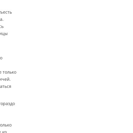
съесть
а.
сь
ницы
бо
е только
ичей.
аться
гораздо
только
е из