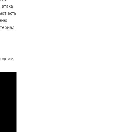
 атака
ают есть
ению
атериал,
 одним,