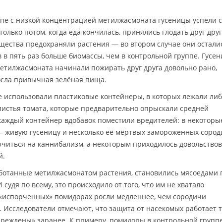
уппе с низкой концентрацией метилжасмоната гусеницы успели 
олько потом, когда еда кончилась, принялись глодать друг друг
ещества предохраняли растения — во втором случае они остали
 в пять раз больше биомассы, чем в контрольной группе. Гусе
етилжасмоната начинали пожирать друг друга довольно рано,
росла привычная зелёная пища.
е использовали пластиковые контейнеры, в которых лежали ли
листья томата, которые предварительно опрыскали средней
аждый контейнер вдобавок поместили вредителей: в некоторы
 — живую гусеницу и несколько её мёртвых замороженных сород
ючиться на каннибализм, а некоторым приходилось довольствов
й.
аботанные метилжасмонатом растения, становились мясоедами 
судя по всему, это происходило от того, что им не хватало
 «испорченных» помидорах росли медленнее, чем сородичи
Исследователи отмечают, что защита от насекомых работает 
упреждены» заранее. К примеру, помидоры в контрольной групп