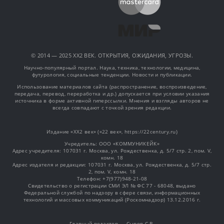
© 2014 — 2025 XX2 ВЕК. ОТКРЫТИЯ, ОЖИДАНИЯ, УГРОЗЫ.
Научно-популярный портал. Наука, техника, технологии, медицина,
футурология, социальные тенденции. Новости и публикации.
Использование материалов сайта (распространение, воспроизведение,
передача, перевод, переработка и др.) допускается при условии указания
источника в форме активной гиперссылки. Мнения и взгляды авторов не
всегда совпадают с точкой зрения редакции.
Издание «XX2 век» («22 век», https://22century.ru)
Учредитель: OOO «КОММУНИКЕЙК»
Адрес учредителя: 107031 г. Москва, ул. Рождественка, д. 5/7 стр. 2, пом. V,
комн. 18
Адрес издателя и редакции: 107031 г. Москва, ул. Рождественка, д. 5/7 стр.
2, пом. V, комн. 18
Телефон: +7(977)948-21-08
Свидетельство о регистрации СМИ ЭЛ № ФС 77 - 68048, выдано
Федеральной службой по надзору в сфере связи, информационных
технологий и массовых коммуникаций (Роскомнадзор) 13.12.2016 г.
Главный редактор — Сыров С.В.