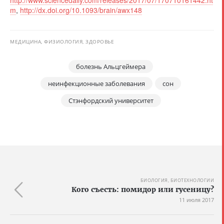
http://www.sciencedaily.com/releases/2017/07/170710161442.ht
m
,
http://dx.doi.org/10.1093/brain/awx148
МЕДИЦИНА, ФИЗИОЛОГИЯ, ЗДОРОВЬЕ
болезнь Альцгеймера
неинфекционные заболевания
сон
Стэнфордский университет
БИОЛОГИЯ, БИОТЕХНОЛОГИИ
Кого съесть: помидор или гусеницу?
11 июля 2017