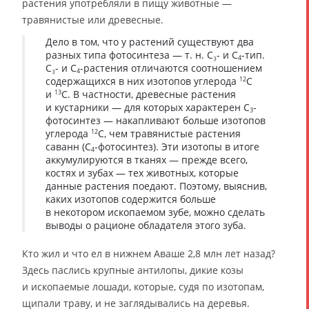
растения употребляли в пищу животные —
травянистые или древесные.
Дело в том, что у растений существуют два
разных типа фотосинтеза — т. н. C₃- и C
-тип.
4
C₃- и C
-растения отличаются соотношением
4
содержащихся в них изотопов углерода
C
12
и
C. В частности, древесные растения
13
и кустарники — для которых характерен C
-
3
фотосинтез — накапливают больше изотопов
углерода
C, чем травянистые растения
12
саванн (C
-фотосинтез). Эти изотопы в итоге
4
аккумулируются в тканях — прежде всего,
костях и зубах — тех животных, которые
данные растения поедают. Поэтому, выяснив,
каких изотопов содержится больше
в некотором ископаемом зубе, можно сделать
выводы о рационе обладателя этого зуба.
Кто жил и что ел в нижнем Аваше 2,8 млн лет назад?
Здесь паслись крупные антилопы, дикие козы
и ископаемые лошади, которые, судя по изотопам,
щипали траву, и не заглядывались на деревья.