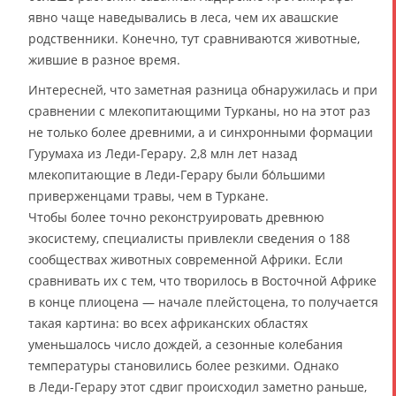
явно чаще наведывались в леса, чем их авашские
родственники. Конечно, тут сравниваются животные,
жившие в разное время.
Интересней, что заметная разница обнаружилась и при
сравнении с млекопитающими Турканы, но на этот раз
не только более древними, а и синхронными формации
Гурумаха из Леди-Герару. 2,8 млн лет назад
млекопитающие в Леди-Герару были бо́льшими
приверженцами травы, чем в Туркане.
Чтобы более точно реконструировать древнюю
экосистему, специалисты привлекли сведения о 188
сообществах животных современной Африки. Если
сравнивать их с тем, что творилось в Восточной Африке
в конце плиоцена — начале плейстоцена, то получается
такая картина: во всех африканских областях
уменьшалось число дождей, а сезонные колебания
температуры становились более резкими. Однако
в Леди-Герару этот сдвиг происходил заметно раньше,