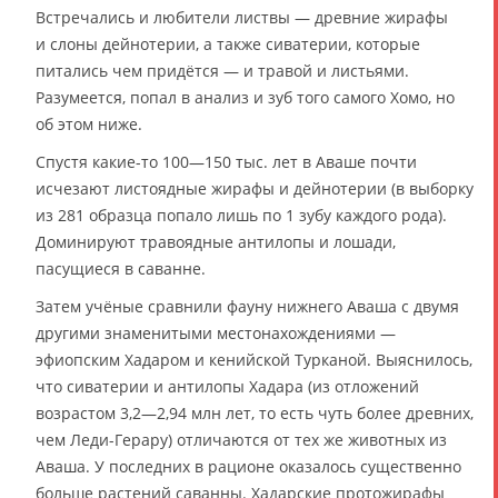
Встречались и любители листвы — древние жирафы
и слоны дейнотерии, а также сиватерии, которые
питались чем придётся — и травой и листьями.
Разумеется, попал в анализ и зуб того самого Хомо, но
об этом ниже.
Спустя какие-то 100—150 тыс. лет в Аваше почти
исчезают листоядные жирафы и дейнотерии (в выборку
из 281 образца попало лишь по 1 зубу каждого рода).
Доминируют травоядные антилопы и лошади,
пасущиеся в саванне.
Затем учёные сравнили фауну нижнего Аваша с двумя
другими знаменитыми местонахождениями —
эфиопским Хадаром и кенийской Турканой. Выяснилось,
что сиватерии и антилопы Хадара (из отложений
возрастом 3,2—2,94 млн лет, то есть чуть более древних,
чем Леди-Герару) отличаются от тех же животных из
Аваша. У последних в рационе оказалось существенно
больше растений саванны. Хадарские протожирафы