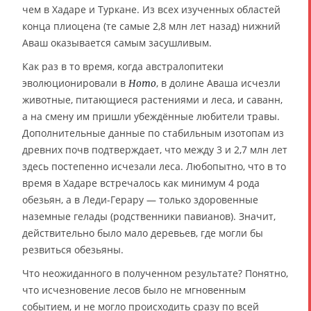
чем в Хадаре и Туркане. Из всех изученных областей
конца плиоцена (те самые 2,8 млн лет назад) нижний
Аваш оказывается самым засушливым.
Как раз в то время, когда австралопитеки
эволюционировали в
, в долине Аваша исчезли
Homo
животные, питающиеся растениями и леса, и саванн,
а на смену им пришли убеждённые любители травы.
Дополнительные данные по стабильным изотопам из
древних почв подтверждает, что между 3 и 2,7 млн лет
здесь постепенно исчезали леса. Любопытно, что в то
время в Хадаре встречалось как минимум 4 рода
обезьян, а в Леди-Герару — только здоровенные
наземные гелады (родственники павианов). Значит,
действительно было мало деревьев, где могли бы
резвиться обезьяны.
Что неожиданного в полученном результате? Понятно,
что исчезновение лесов было не мгновенным
событием, и не могло происходить сразу по всей