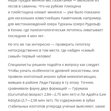
наши предки меняли местообитания — вылезали из
лесов в саванны. Что на рубеже плиоцена
и плейстоцена климат менялся — уже было показано
для нескольких известнейших памятников, например,
для местонахождений озера Турканы (озеро Рудольф)
в Кении, где палеонтологическая летопись охватывает
последние 4 млн лет.
Но это же так интересно — проверить гипотезу
непосредственно в том месте, где найден «самый-
самый» первый человек!
Специалисты решили подойти к вопросу как следует.
Чтобы узнать особенности древней экосистемы, они
провели изотопный анализ зубов млекопитающих,
живших в районе Леди-Герару в ту эпоху. Точнее,
сравнивали фауну двух формаций — Гурумаха
(Gurumaha) (возраст 2,84—2,75 млн лет) и Ли Адойта (Lee
Adoyta) (2,7—2,58 млн лет). По содержанию в зубах
стабильных изотопов углерода учёные выясняют, какие