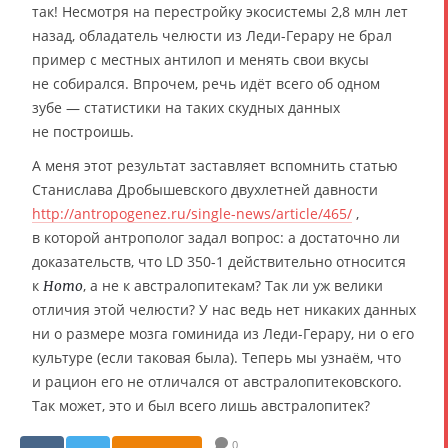
так! Несмотря на перестройку экосистемы 2,8 млн лет
назад, обладатель челюсти из Леди-Герару не брал
пример с местных антилоп и менять свои вкусы
не собирался. Впрочем, речь идёт всего об одном
зубе — статистики на таких скудных данных
не построишь.
А меня этот результат заставляет вспомнить статью
Станислава Дробышевского двухлетней давности
http://antropogenez.ru/single-news/article/465/
,
в которой антрополог задал вопрос: а достаточно ли
доказательств, что LD 350-1 действительно относится
к
, а не к австралопитекам? Так ли уж велики
Homo
отличия этой челюсти? У нас ведь нет никаких данных
ни о размере мозга гоминида из Леди-Герару, ни о его
культуре (если таковая была). Теперь мы узнаём, что
и рацион его не отличался от австралопитековского.
Так может, это и был всего лишь австралопитек?
0