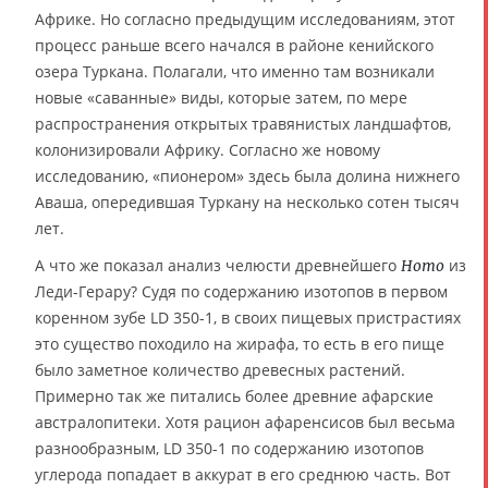
Африке. Но согласно предыдущим исследованиям, этот
процесс раньше всего начался в районе кенийского
озера Туркана. Полагали, что именно там возникали
новые «саванные» виды, которые затем, по мере
распространения открытых травянистых ландшафтов,
колонизировали Африку. Согласно же новому
исследованию, «пионером» здесь была долина нижнего
Аваша, опередившая Туркану на несколько сотен тысяч
лет.
А что же показал анализ челюсти древнейшего
из
Homo
Леди-Герару? Судя по содержанию изотопов в первом
коренном зубе LD 350-1, в своих пищевых пристрастиях
это существо походило на жирафа, то есть в его пище
было заметное количество древесных растений.
Примерно так же питались более древние афарские
австралопитеки. Хотя рацион афаренсисов был весьма
разнообразным, LD 350-1 по содержанию изотопов
углерода попадает в аккурат в его среднюю часть. Вот