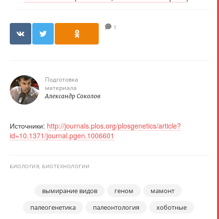
1
Подготовка
материала
Александр Соколов
Источники:
http://journals.plos.org/plosgenetics/article?
id=10.1371/journal.pgen.1006601
БИОЛОГИЯ, БИОТЕХНОЛОГИИ
вымирание видов
геном
мамонт
палеогенетика
палеонтология
хоботные