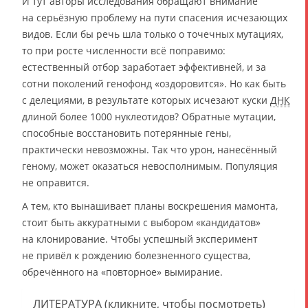
И тут авторы исследования обращают внимание
на серьёзную проблему на пути спасения исчезающих
видов. Если бы речь шла только о точечных мутациях,
то при росте численности всё поправимо:
естественный отбор заработает эффективней, и за
сотни поколений генофонд «оздоровится». Но как быть
с делециями, в результате которых исчезают куски
ДНК
длиной более 1000 нуклеотидов? Обратные мутации,
способные восстановить потерянные гены,
практически невозможны. Так что урон, нанесённый
геному, может оказаться невосполнимым. Популяция
не оправится.
А тем, кто вынашивает планы воскрешения мамонта,
стоит быть аккуратными с выбором «кандидатов»
на клонирование. Чтобы успешный эксперимент
не привёл к рождению болезненного существа,
обречённого на «повторное» вымирание.
ЛИТЕРАТУРА (кликните, чтобы посмотреть)