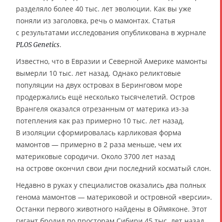
разделяло более 40 тыс. лет эволюции. Как вы уже
поняли из заголовка, речь о мамонтах. Статья
с результатами исследования опубликована в журнале
.
PLOS Genetics
Известно, что в Евразии и Северной Америке мамонты
вымерли 10 тыс. лет назад. Однако реликтовые
популяции на двух островах в Беринговом море
продержались ещё несколько тысячелетий. Остров
Врангеля оказался отрезанным от материка из-за
потепления как раз примерно 10 тыс. лет назад.
В изоляции сформировалась карликовая форма
мамонтов — примерно в 2 раза меньше, чем их
материковые сородичи. Около 3700 лет назад
на острове окончил свои дни последний косматый слон.
Недавно в руках у специалистов оказались два полных
генома мамонтов — материковой и островной «версии».
Останки первого животного найдены в Оймяконе. Этот
гигант бродил по просторам Сибири 45 тыс. лет назад.