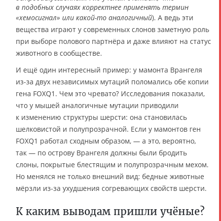
в подобных случаях корректнее применять термин
«хемосигнал» или какой-то аналогичный
). А ведь эти
вещества играют у современных слонов заметную роль
при выборе полового партнёра и даже влияют на статус
животного в сообществе.
И ещё один интересный пример: у мамонта Врангеля
из-за двух независимых мутаций поломались обе копии
гена FOXQ1. Чем это чревато? Исследования показали,
что у мышей аналогичные мутации приводили
к изменению структуры шерсти: она становилась
шелковистой и полупрозрачной. Если у мамонтов ген
FOXQ1 работал сходным образом, — а это, вероятно,
так — по острову Врангеля должны были бродить
слоны, покрытые блестящим и полупрозрачным мехом.
Но менялся не только внешний вид: бедные животные
мёрзли из-за ухудшения согревающих свойств шерсти.
К каким выводам пришли учёные?