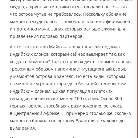
скудна, а крупные хищники отсутствовали вовсе — так
что острое чутье не требовалось. Поскольку обоняние
мамонтов ухудшалось — поломались и гены феромонов
и протеинов мочи, запах которых раньше служил для
привлечения половых партнёров.
А что сказать про Майю — представителя подвида
индийских слонов, который сейчас вымирает так, как
когда-то мамонты? То, что происходит с геномом слонов,
тревожным образом напоминает мутационный взрыв
у мамонтов острова Врангеля. Но есть виды, которым
вымирание угрожает гораздо в большей степени, чем
индийским слонам. Дикая популяция азиатских
гепардов насчитывает менее 100 особей. Около 300
горных горилл, способных к размножению, осталось
в Центральной Африке — примерно столько же, сколько
мамонтов бродило по острову Врангеля незадолго до
вымирания.