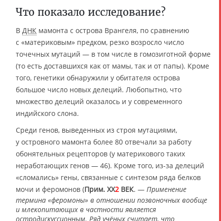
Что показало исследование?
В
ДНК
мамонта с острова Врангеля, по сравнению
с «материковым» предком, резко возросло число
точечных мутаций — в том числе в гомозиготной форме
(то есть доставшихся как от мамы, так и от папы). Кроме
того, генетики обнаружили у обитателя острова
большое число новых делеций. Любопытно, что
множество делеций оказалось и у современного
индийского слона.
Среди генов, выведенных из строя мутациями,
у островного мамонта более 80 отвечали за работу
обонятельных рецепторов (у материкового таких
неработающих генов — 46). Кроме того, из-за делеций
«сломались» гены, связанные с синтезом ряда белков
мочи и феромонов (
Прим.
XX
2
ВЕК
. —
Применение
термина «феромоны» в отношении позвоночных вообще
и млекопитающих в частности является
остродискуссионным. Ряд учёных считает, что