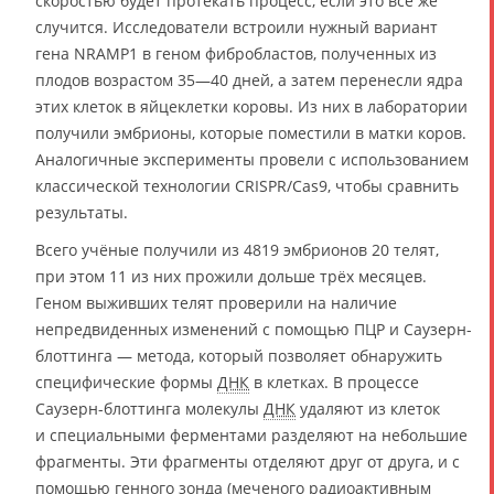
скоростью будет протекать процесс, если это всё же
случится. Исследователи встроили нужный вариант
гена NRAMP1 в геном фибробластов, полученных из
плодов возрастом 35—40 дней, а затем перенесли ядра
этих клеток в яйцеклетки коровы. Из них в лаборатории
получили эмбрионы, которые поместили в матки коров.
Аналогичные эксперименты провели с использованием
классической технологии CRISPR/Cas9, чтобы сравнить
результаты.
Всего учёные получили из 4819 эмбрионов 20 телят,
при этом 11 из них прожили дольше трёх месяцев.
Геном выживших телят проверили на наличие
непредвиденных изменений с помощью ПЦР и Саузерн-
блоттинга — метода, который позволяет обнаружить
специфические формы
ДНК
в клетках. В процессе
Саузерн-блоттинга молекулы
ДНК
удаляют из клеток
и специальными ферментами разделяют на небольшие
фрагменты. Эти фрагменты отделяют друг от друга, и с
помощью генного зонда (меченого радиоактивным