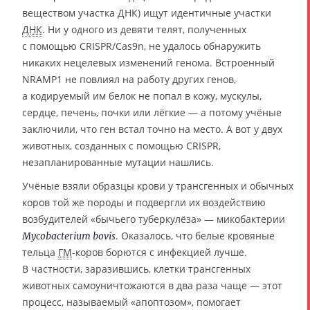
веществом участка ДНК) ищут идентичные участки
ДНК
. Ни у одного из девяти телят, полученных
с помощью CRISPR/Cas9n, не удалось обнаружить
никаких нецелевых изменений генома. Встроенный
NRAMP1 не повлиял на работу других генов,
а кодируемый им белок не попал в кожу, мускулы,
сердце, печень, почки или лёгкие — а потому учёные
заключили, что ген встал точно на место. А вот у двух
животных, созданных с помощью CRISPR,
незапланированные мутации нашлись.
Учёные взяли образцы крови у трансгенных и обычных
коров той же породы и подвергли их воздействию
возбудителей «бычьего туберкулёза» — микобактерии
. Оказалось, что белые кровяные
Mycobacterium bovis
тельца
ГМ
-коров борются с инфекцией лучше.
В частности, заразившись, клетки трансгенных
животных самоуничтожаются в два раза чаще — этот
процесс, называемый «апоптозом», помогает