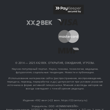
© 2014 — 2025 XX2 ВЕК. ОТКРЫТИЯ, ОЖИДАНИЯ, УГРОЗЫ.
Научно-популярный портал. Наука, техника, технологии, медицина,
футурология, социальные тенденции. Новости и публикации.
Использование материалов сайта (распространение, воспроизведение,
передача, перевод, переработка и др.) допускается при условии указания
источника в форме активной гиперссылки. Мнения и взгляды авторов не
всегда совпадают с точкой зрения редакции.
Издание «XX2 век» («22 век», https://22century.ru)
Учредитель: OOO «КОММУНИКЕЙК»
Адрес учредителя: 107031 г. Москва, ул. Рождественка, д. 5/7 стр. 2, пом. V,