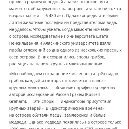
провела радиоуглеродный анализ останков пяти
мамонтов, обнаруженных на острове, и установила, что
возраст костей — 6 480 лет. Однако определить, были
ли эти животные последними представителями вида,
не удалось. Чтобы узнать, когда мамонты исчезли
с острова, исследователи из Университета штата
Пенсильвания и Аляскинского университета взяли
пробы отложений со дна одного из нескольких пресных
озёр острова. В них сохранились споры грибов,
растущих на навозе крупных млекопитающих.
«Мы наблюдаем сокращение численности трёх видов
грибов, каждый из которых поселяется в навозе
крупных животных, — объясняет профессор один из
авторов исследования Рассел Грэхем (Russell
Graham). — Эти споры — индикаторы присутствия
крупных зверей». В «доисторические времена»
на острове обитали песцы, землеройки и белые
медведи. Однако медведи появились на острове только
4000 лет назад, а люди — не раньше 1787 года нашей