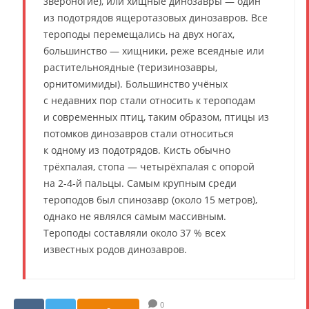
звероногие), или хищные динозавры — один
из подотрядов ящеротазовых динозавров. Все
тероподы перемещались на двух ногах,
большинство — хищники, реже всеядные или
растительноядные (теризинозавры,
орнитомимиды). Большинство учёных
с недавних пор стали относить к тероподам
и современных птиц, таким образом, птицы из
потомков динозавров стали относиться
к одному из подотрядов. Кисть обычно
трёхпалая, стопа — четырёхпалая с опорой
на 2-4-й пальцы. Самым крупным среди
тероподов был спинозавр (около 15 метров),
однако не являлся самым массивным.
Тероподы составляли около 37 % всех
известных родов динозавров.
0