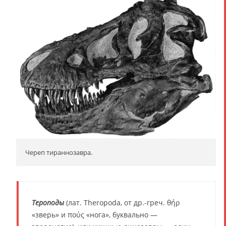
Череп тираннозавра.
Тероподы
(лат. Theropoda, от др.-греч. θήρ
«зверь» и πούς «нога», буквально —