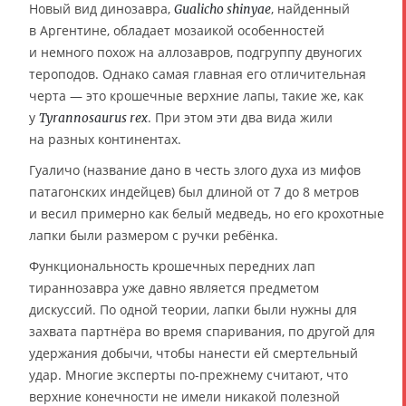
Новый вид динозавра,
, найденный
Gualicho shinyae
в Аргентине, обладает мозаикой особенностей
и немного похож на аллозавров, подгруппу двуногих
тероподов. Однако самая главная его отличительная
черта — это крошечные верхние лапы, такие же, как
у
. При этом эти два вида жили
Tyrannosaurus rex
на разных континентах.
Гуаличо (название дано в честь злого духа из мифов
патагонских индейцев) был длиной от 7 до 8 метров
и весил примерно как белый медведь, но его крохотные
лапки были размером с ручки ребёнка.
Функциональность крошечных передних лап
тираннозавра уже давно является предметом
дискуссий. По одной теории, лапки были нужны для
захвата партнёра во время спаривания, по другой для
удержания добычи, чтобы нанести ей смертельный
удар. Многие эксперты по-прежнему считают, что
верхние конечности не имели никакой полезной