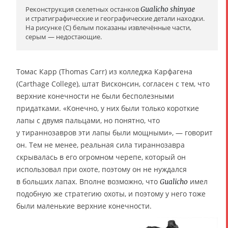
Реконструкция скелетных останков
Gualicho shinyae
и стратиграфические и географические детали находки.
На рисунке (C) белым показаны извлечённые части,
серым — недостающие.
Томас Карр (Thomas Carr) из колледжа Карфагена
(Carthage College), штат Висконсин, согласен с тем, что
верхние конечности не были бесполезными
придатками. «Конечно, у них были только короткие
лапы с двумя пальцами, но понятно, что
у тираннозавров эти лапы были мощными», — говорит
он. Тем не менее, реальная сила тираннозавра
скрывалась в его огромном черепе, который он
использовал при охоте, поэтому он не нуждался
в больших лапах. Вполне возможно, что
имел
Gualicho
подобную же стратегию охоты, и поэтому у него тоже
были маленькие верхние конечности.