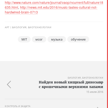
http://www.nature.com/nature/journal/vaop/ncurrent/full/nature18
635.html
,
http://news.mit.edu/2016/music-tastes-cultural-not-
hardwired-brain-0713
АРТ
БИОЛОГИЯ, БИОТЕХНОЛОГИИ
MIT
мозг
музыка
обучение
БИОЛОГИЯ, БИОТЕХНОЛОГИИ
Найден новый хищный динозавр
с крошечными верхними лапами
15 июля 2016
КОНТРОЛЬ И ЗАЩИТА