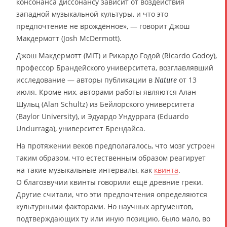
консонанса диссонансу зависит от воздействия
западной музыкальной культуры, и что это
предпочтение не врождённое», — говорит Джош
Макдермотт (Josh McDermott).
Джош Макдермотт (MIT) и Рикардо Годой (Ricardo Godoy),
профессор Брандейского университета, возглавлявший
исследование — авторы публикации в
от 13
Nature
июля. Кроме них, авторами работы являются Алан
Шульц (Alan Schultz) из Бейлорского университета
(Baylor University), и Эдуардо Ундуррага (Eduardo
Undurraga), университет Брендайса.
На протяжении веков предполагалось, что мозг устроен
таким образом, что естественным образом реагирует
на такие музыкальные интервалы, как
квинта
.
О благозвучии квинты говорили ещё древние греки.
Другие считали, что эти предпочтения определяются
культурными факторами. Но научных аргументов,
подтверждающих ту или иную позицию, было мало, во