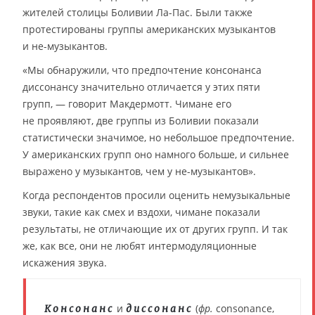
жителей столицы Боливии Ла-Пас. Были также
протестированы группы американских музыкантов
и не-музыкантов.
«Мы обнаружили, что предпочтение консонанса
диссонансу значительно отличается у этих пяти
групп, — говорит Макдермотт. Чимане его
не проявляют, две группы из Боливии показали
статистически значимое, но небольшое предпочтение.
У американских групп оно намного больше, и сильнее
выражено у музыкантов, чем у не-музыкантов».
Когда респондентов просили оценить немузыкальные
звуки, такие как смех и вздохи, чимане показали
результаты, не отличающие их от других групп. И так
же, как все, они не любят интермодуляционные
искажения звука.
и
(
фр.
consonance,
Консонанс
диссонанс