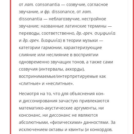
от
лат.
consonantia — созвучие, согласное
звучание, и
фр.
dissonance, от
лат.
dissonantia — неблагозвучие, нестройное
звучание; названные латинские термины —
переводы, соответственно,
др.-греч.
συμφωνία
и
др.-греч.
διαφωνία) в теории музыки —
категории гармонии, характеризующие
слияние или неслияние в восприятии
одновременно звучащих тонов, а также сами
созвучия (интервалы, аккорды),
воспринимаемые/интерпретируемые как
«слитные» и «неслитные».
Несмотря на то, что для объяснения кон-
и диссонирования зачастую привлекаются
математико-акустические аргументы, ни
консонанс, ни диссонанс не являются
абсолютными, «физическими» данностями. За
исключением октавы и квинты (и конкордов,