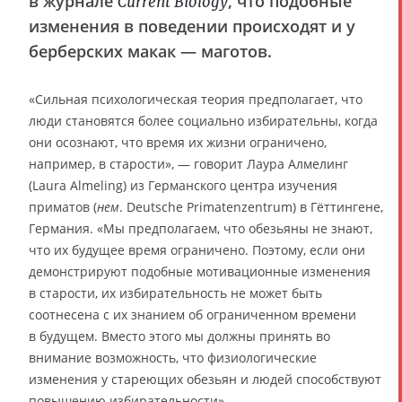
в журнале
, что подобные
Current Biology
изменения в поведении происходят и у
берберских макак — маготов.
«Сильная психологическая теория предполагает, что
люди становятся более социально избирательны, когда
они осознают, что время их жизни ограничено,
например, в старости», — говорит Лаура Алмелинг
(Laura Almeling) из Германского центра изучения
приматов (
нем
. Deutsche Primatenzentrum) в Гёттингене,
Германия. «Мы предполагаем, что обезьяны не знают,
что их будущее время ограничено. Поэтому, если они
демонстрируют подобные мотивационные изменения
в старости, их избирательность не может быть
соотнесена с их знанием об ограниченном времени
в будущем. Вместо этого мы должны принять во
внимание возможность, что физиологические
изменения у стареющих обезьян и людей способствуют
повышению избирательности».