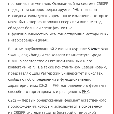
постоянные изменения. Основанный на системе CRISPR
подход, при котором редактируется РНК, позволит
исследователям делать временные изменения, которые
могут быть скорректированы вверх или вниз. Метод
обладает большей специфичностью
и функциональностью, чем существующие методы РНК-
интерференции (RNAi).
В статье, опубликованной 2 июня в журнале
, Фэн
Science
Чжан (Feng Zhang) и его коллеги из Института Брода
и MIT, в соавторстве с Евгением Куниным и его
коллегами из NIH, а также Константином Севериновым,
представляющим Ратгерский университет и СколТех,
сообщают об определении и функциональных
характеристиках C2c2 — РНК-направленного фермента,
способного таргетировать и расщеплять
РНК
.
C2c2 — первый обнаруженный фермент естественного
происхождения, который используется в основанной
на CRISPR системе защиты бактерий от вирусной