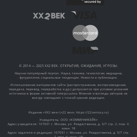
© 2014 — 2025 XX2 ВЕК. ОТКРЫТИЯ, ОЖИДАНИЯ, УГРОЗЫ.
Научно-популярный портал. Наука, техника, технологии, медицина,
футурология, социальные тенденции. Новости и публикации.
Использование материалов сайта (распространение, воспроизведение,
передача, перевод, переработка и др.) допускается при условии указания
источника в форме активной гиперссылки. Мнения и взгляды авторов не
всегда совпадают с точкой зрения редакции.
Издание «XX2 век» («22 век», https://22century.ru)
Учредитель: OOO «КОММУНИКЕЙК»
Адрес учредителя: 107031 г. Москва, ул. Рождественка, д. 5/7 стр. 2, пом. V,
комн. 18
Адрес издателя и редакции: 107031 г. Москва, ул. Рождественка, д. 5/7 стр.
2, пом. V, комн. 18