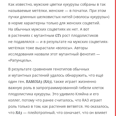
Как известно, мужские цветки кукурузы собраны в так
называемые метёлки, женские — в початки. При этом
пучки длинных шелковистых нитей («волосы кукурузы»)
в норме характерны только для женских соцветий.
На обычных мужских соцветиях их нет. А вот
в растениях с мутантным
рост плодолистиков
GT1
не подавлялся — и в результате на мужских соцветиях-
метёлках тоже вырастали «волосы». Авторы
исследования назвали этот мутантный фенотип —
«Рапунцель».
В результате сравнения генотипов обычных
и мутантных растений удалось обнаружить, что ещё
один ген,
(
), также играет жизненно
RAMOSA3
RA3
важную роль в запрограммированной гибели клеток
плодолистика кукурузы. Это удивило Кляйна и его
коллег, потому что ранее считалось, что RA3 играет
роль только в том, как растения ветвятся. Но оказалось,
что
— плейотропный, что означает, что он влияет
RA3