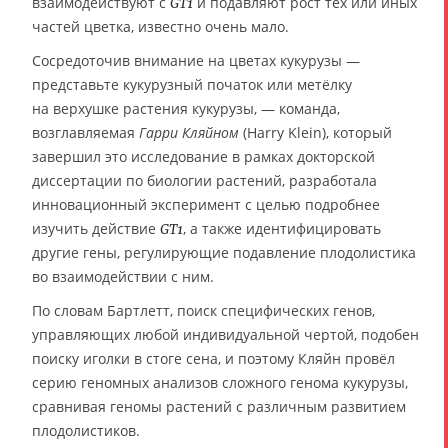
взаимодействуют с
и подавляют рост тех или иных
GT1
частей цветка, известно очень мало.
Сосредоточив внимание на цветах кукурузы —
представьте кукурузный початок или метёлку
на верхушке растения кукурузы, — команда,
возглавляемая
Гарри Кляйном
(Harry Klein), который
завершил это исследование в рамках докторской
диссертации по биологии растений, разработала
инновационный эксперимент с целью подробнее
изучить действие
, а также идентифицировать
GT1
другие гены, регулирующие подавление плодолистика
во взаимодействии с ним.
По словам Бартлетт, поиск специфических генов,
управляющих любой индивидуальной чертой, подобен
поиску иголки в стоге сена, и поэтому Кляйн провёл
серию геномных анализов сложного генома кукурузы,
сравнивая геномы растений с различным развитием
плодолистиков.