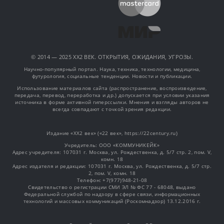
© 2014 — 2025 XX2 ВЕК. ОТКРЫТИЯ, ОЖИДАНИЯ, УГРОЗЫ.
Научно-популярный портал. Наука, техника, технологии, медицина,
футурология, социальные тенденции. Новости и публикации.
Использование материалов сайта (распространение, воспроизведение,
передача, перевод, переработка и др.) допускается при условии указания
источника в форме активной гиперссылки. Мнения и взгляды авторов не
всегда совпадают с точкой зрения редакции.
Издание «XX2 век» («22 век», https://22century.ru)
Учредитель: OOO «КОММУНИКЕЙК»
Адрес учредителя: 107031 г. Москва, ул. Рождественка, д. 5/7 стр. 2, пом. V,
комн. 18
Адрес издателя и редакции: 107031 г. Москва, ул. Рождественка, д. 5/7 стр.
2, пом. V, комн. 18
Телефон: +7(977)948-21-08
Свидетельство о регистрации СМИ ЭЛ № ФС 77 - 68048, выдано
Федеральной службой по надзору в сфере связи, информационных
технологий и массовых коммуникаций (Роскомнадзор) 13.12.2016 г.