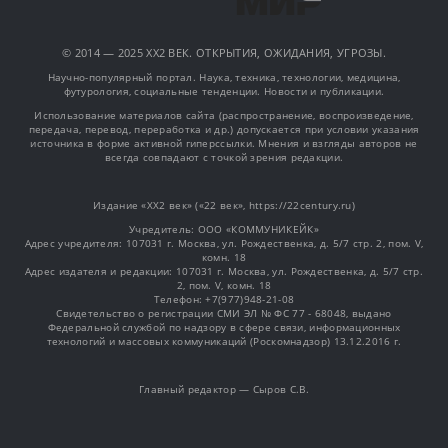
© 2014 — 2025 XX2 ВЕК. ОТКРЫТИЯ, ОЖИДАНИЯ, УГРОЗЫ.
Научно-популярный портал. Наука, техника, технологии, медицина,
футурология, социальные тенденции. Новости и публикации.
Использование материалов сайта (распространение, воспроизведение,
передача, перевод, переработка и др.) допускается при условии указания
источника в форме активной гиперссылки. Мнения и взгляды авторов не
всегда совпадают с точкой зрения редакции.
Издание «XX2 век» («22 век», https://22century.ru)
Учредитель: OOO «КОММУНИКЕЙК»
Адрес учредителя: 107031 г. Москва, ул. Рождественка, д. 5/7 стр. 2, пом. V,
комн. 18
Адрес издателя и редакции: 107031 г. Москва, ул. Рождественка, д. 5/7 стр.
2, пом. V, комн. 18
Телефон: +7(977)948-21-08
Свидетельство о регистрации СМИ ЭЛ № ФС 77 - 68048, выдано
Федеральной службой по надзору в сфере связи, информационных
технологий и массовых коммуникаций (Роскомнадзор) 13.12.2016 г.
Главный редактор — Сыров С.В.