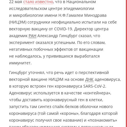
22 мая
стало известно
, что в Национальном
исследовательском центре эпидемиологии
и микробиологии имени Н.Ф.Гамалеи Минздрава
(НИЦЭМ) сотрудники неофициально испытали на себе
векторную вакцину от COVID-19. Директор центра
академик
РАН
Александр Гинцбург сказал, что
эксперимент оказался успешным. По его словам,
негативных побочных эффектов от вакцинации
не наблюдалось, у привившихся выработался
иммунитет.
Гинцбург уточнял, что речь идет о перспективной
векторной вакцине НИЦЭМ на основе
ДНК
аденовируса,
в которую встроен ген коронавируса SARS-CoV-2.
Аденовирус используется в качестве «контейнера»,
чтобы доставить коронавирусный ген в клетки,
запустить там синтез спайк-белков оболочки нового
коронавируса (той самой «короны», благодаря которой
коронавирус получил свое название) и «познакомить»
таким образом иммунную систему с потенциальным