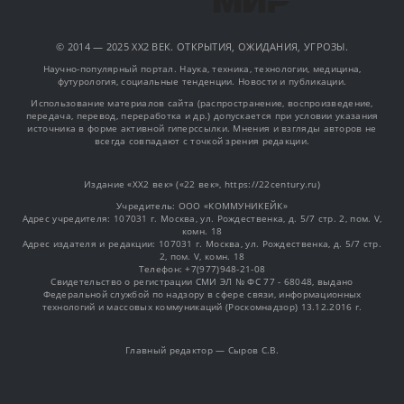
© 2014 — 2025 XX2 ВЕК. ОТКРЫТИЯ, ОЖИДАНИЯ, УГРОЗЫ.
Научно-популярный портал. Наука, техника, технологии, медицина,
футурология, социальные тенденции. Новости и публикации.
Использование материалов сайта (распространение, воспроизведение,
передача, перевод, переработка и др.) допускается при условии указания
источника в форме активной гиперссылки. Мнения и взгляды авторов не
всегда совпадают с точкой зрения редакции.
Издание «XX2 век» («22 век», https://22century.ru)
Учредитель: OOO «КОММУНИКЕЙК»
Адрес учредителя: 107031 г. Москва, ул. Рождественка, д. 5/7 стр. 2, пом. V,
комн. 18
Адрес издателя и редакции: 107031 г. Москва, ул. Рождественка, д. 5/7 стр.
2, пом. V, комн. 18
Телефон: +7(977)948-21-08
Свидетельство о регистрации СМИ ЭЛ № ФС 77 - 68048, выдано
Федеральной службой по надзору в сфере связи, информационных
технологий и массовых коммуникаций (Роскомнадзор) 13.12.2016 г.
Главный редактор — Сыров С.В.