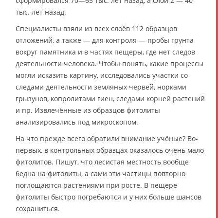
сформировался 70—65 тыс. лет назад, а слой 2 — 40
тыс. лет назад.
Специалисты взяли из всех слоёв 112 образцов
отложений, а также — для контроля — пробы грунта
вокруг памятника и в частях пещеры, где нет следов
деятельности человека. Чтобы понять, какие процессы
могли исказить картину, исследовались участки со
следами деятельности земляных червей, норками
грызунов, копролитами гиен, следами корней растений
и пр. Извлечённые из образцов фитолиты
анализировались под микроскопом.
На что прежде всего обратили внимание учёные? Во-
первых, в контрольных образцах оказалось очень мало
фитолитов. Пишут, что лесистая местность вообще
бедна на фитолиты, а сами эти частицы повторно
поглощаются растениями при росте. В пещере
фитолиты быстро погребаются и у них больше шансов
сохраниться.