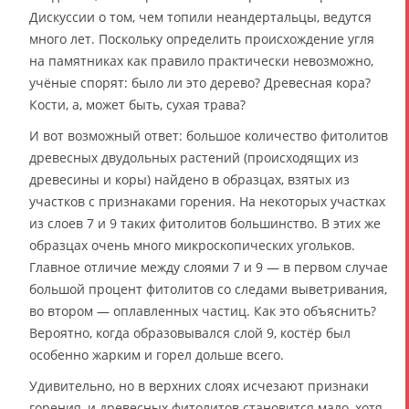
Дискуссии о том, чем топили неандертальцы, ведутся
много лет. Поскольку определить происхождение угля
на памятниках как правило практически невозможно,
учёные спорят: было ли это дерево? Древесная кора?
Кости, а, может быть, сухая трава?
И вот возможный ответ: большое количество фитолитов
древесных двудольных растений (происходящих из
древесины и коры) найдено в образцах, взятых из
участков с признаками горения. На некоторых участках
из слоев 7 и 9 таких фитолитов большинство. В этих же
образцах очень много микроскопических угольков.
Главное отличие между слоями 7 и 9 — в первом случае
большой процент фитолитов со следами выветривания,
во втором — оплавленных частиц. Как это объяснить?
Вероятно, когда образовывался слой 9, костёр был
особенно жарким и горел дольше всего.
Удивительно, но в верхних слоях исчезают признаки
горения, и древесных фитолитов становится мало, хотя