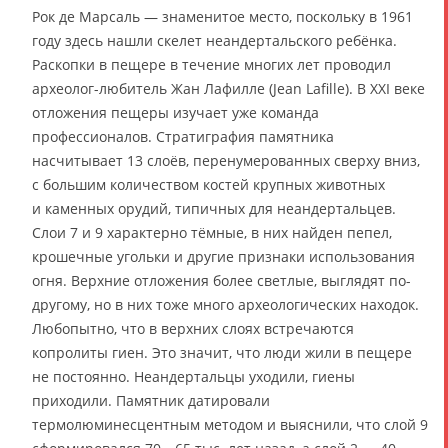
Рок де Марсаль — знаменитое место, поскольку в 1961
году здесь нашли скелет неандертальского ребёнка.
Раскопки в пещере в течение многих лет проводил
археолог-любитель Жан Лафилле (Jean Lafille). В XXI веке
отложения пещеры изучает уже команда
профессионалов. Стратиграфия памятника
насчитывает 13 слоёв, перенумерованных сверху вниз,
с большим количеством костей крупных животных
и каменных орудий, типичных для неандертальцев.
Слои 7 и 9 характерно тёмные, в них найден пепел,
крошечные угольки и другие признаки использования
огня. Верхние отложения более светлые, выглядят по-
другому, но в них тоже много археологических находок.
Любопытно, что в верхних слоях встречаются
копролиты гиен. Это значит, что люди жили в пещере
не постоянно. Неандертальцы уходили, гиены
приходили. Памятник датировали
термолюминесцентным методом и выяснили, что слой 9