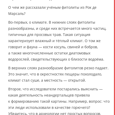
О чем же рассказали учёным фитолиты из Рок де
Марсаль?
Во-первых, о климате. В нижних слоях фитолиты
разнообразны, и среди них встречается много частиц,
типичных для просовых трав. Такая ситуация
характеризует влажный и тёплый климат. О том же
говорит и фауна — кости косуль, свиней и бобров,
а также многочисленные остатки диатомовых
водорослей, свидетельствующих о близости водоёма.
В верхних слоях разнообразие фитолитов резко падает.
Это значит, что в окрестностях пещеры похолодало,
климат стал суше, а местность — открытой.
Второе, что исследователи постарались выяснить —
какая деятельность неандертальцев привела
к формированию такой картины. Например, вопрос: что
эти люди использовали в качестве горючего?
Убедитесь, что в археологии нет простых вопросов.