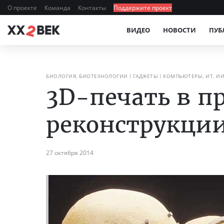
О проекте
Команда
Контакты
Поддержите проект
ВИДЕО
НОВОСТИ
ПУБ
БИОЛОГИЯ, БИОТЕХНОЛОГИИ
ГАДЖЕТЫ
КОМПЬЮТЕРЫ, ИТ, И
3D-печать в п
реконструкци
27 октября 2014