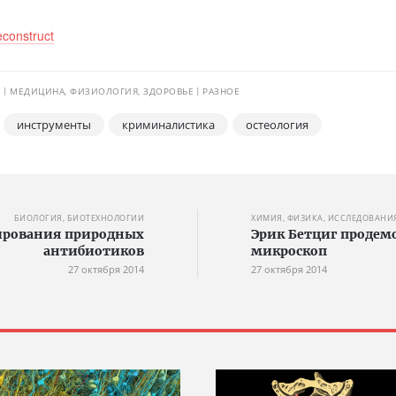
econstruct
И
МЕДИЦИНА, ФИЗИОЛОГИЯ, ЗДОРОВЬЕ
РАЗНОЕ
инструменты
криминалистика
остеология
БИОЛОГИЯ, БИОТЕХНОЛОГИИ
ХИМИЯ, ФИЗИКА, ИССЛЕДОВАНИ
ирования природных
Эрик Бетциг проде
антибиотиков
микроскоп
27 октября 2014
27 октября 2014