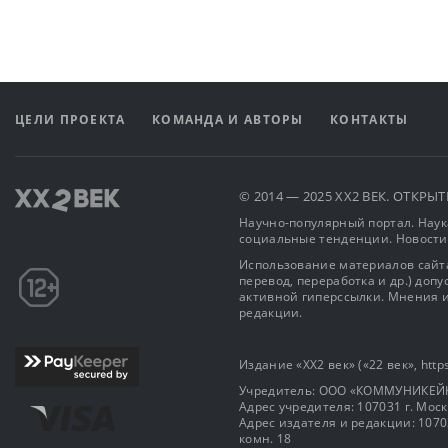
ЦЕЛИ ПРОЕКТА
КОМАНДА И АВТОРЫ
КОНТАКТЫ
© 2014 — 2025 XX2 ВЕК. ОТКР
Научно-популярный портал. Наука
социальные тенденции. Новости
Использование материалов сайта
перевод, переработка и др.) доп
активной гиперссылки. Мнения и
редакции.
Издание «XX2 век» («22 век», https
Учредитель: OOO «КОММУНИКЕЙ
Адрес учредителя: 107031 г. Москва
Адрес издателя и редакции: 107031 
комн. 18