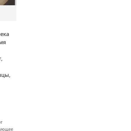
века
емя
,
шцы,
от
дующее