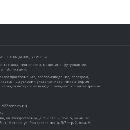
ЫТИЯ, ОЖИДАНИЯ, УГРОЗЫ.
, техника, технологии, медицина, футурология,
 и публикации.
 (распространение, воспроизведение, передача,
ускается при условии указания источника в форме
 взгляды авторов не всегда совпадают с точкой зрения
://22century.ru)
К»
, ул. Рождественка, д. 5/7 стр. 2, пом. V, комн. 18
г. Москва, ул. Рождественка, д. 5/7 стр. 2, пом. V,