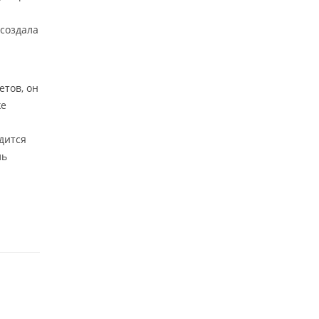
 создала
етов, он
же
дится
ль