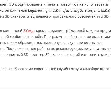
ереп. 3D-моделирование и печать позволяют не использовать
анская компания
(
)
Engineering and Manufacturing Services, Inc.
EMS
 из 3D-сканера, специального программного обеспечения и 3D-
ся компанией
, кроме создания трёхмерной модели предм
Z Corp.
ьной «работы с глиной». Программное обеспечение имеет так
ны, таким образом в компьютерную среду перенесены все
ы. После окончания работы по реконструкции, результат выво
 полноцветный 3D-принтер
, позволяющий изготовить моде
Z650
лен в лаборатории коронерской службы округа Хилсборо (штат