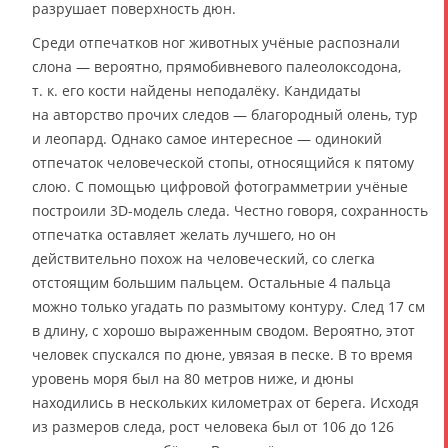
разрушает поверхность дюн.
Среди отпечатков ног животных учёные распознали
слона — вероятно, прямобивневого палеолоксодона,
т. к. его кости найдены неподалёку. Кандидаты
на авторство прочих следов — благородный олень, тур
и леопард. Однако самое интересное — одинокий
отпечаток человеческой стопы, относящийся к пятому
слою. С помощью цифровой фотограмметрии учёные
построили 3D-модель следа. Честно говоря, сохранность
отпечатка оставляет желать лучшего, но он
действительно похож на человеческий, со слегка
отстоящим большим пальцем. Остальные 4 пальца
можно только угадать по размытому контуру. След 17 см
в длину, с хорошо выраженным сводом. Вероятно, этот
человек спускался по дюне, увязая в песке. В то время
уровень моря был на 80 метров ниже, и дюны
находились в нескольких километрах от берега. Исходя
из размеров следа, рост человека был от 106 до 126