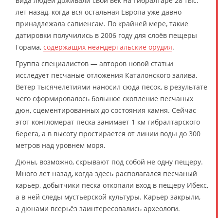
вида людей доживали свой век на Гибралтаре 28 тыс.
лет назад, когда вся остальная Европа уже давно
принадлежала сапиенсам. По крайней мере, такие
датировки получились в 2006 году для слоёв пещеры
Горама,
содержащих неандертальские орудия
.
Группа специалистов — авторов новой статьи
исследует песчаные отложения Каталонского залива.
Ветер тысячелетиями наносил сюда песок, в результате
чего сформировалось большое скопление песчаных
дюн, сцементированных до состояния камня. Сейчас
этот конгломерат песка занимает 1 км гибралтарского
берега, а в высоту простирается от линии воды до 300
метров над уровнем моря.
Дюны, возможно, скрывают под собой не одну пещеру.
Много лет назад, когда здесь располагался песчаный
карьер, добытчики песка откопали вход в пещеру Ибекс,
а в ней следы мустьерской культуры. Карьер закрыли,
а дюнами всерьёз заинтересовались археологи.