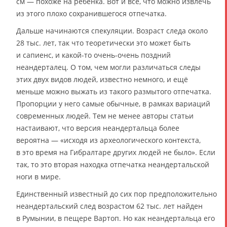
см — похоже на ребёнка. Вот и всё, что можно извлечь
из этого плохо сохранившегося отпечатка.
Дальше начинаются спекуляции. Возраст следа около
28 тыс. лет, так что теоретически это может быть
и сапиенс, и какой-то очень-очень поздний
неандерталец. О том, чем могли различаться следы
этих двух видов людей, известно немного, и ещё
меньше можно выжать из такого размытого отпечатка.
Пропорции у него самые обычные, в рамках вариаций
современных людей. Тем не менее авторы статьи
настаивают, что версия неандертальца более
вероятна — «исходя из археологического контекста,
в это время на Гибралтаре других людей не было». Если
так, то это вторая находка отпечатка неандертальской
ноги в мире.
Единственный известный до сих пор предположительно
неандертальский след возрастом 62 тыс. лет найден
в Румынии, в пещере Вартоп. Но как неандертальца его