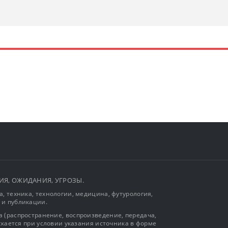
ЫТИЯ, ОЖИДАНИЯ, УГРОЗЫ.
, техника, технологии, медицина, футурология,
 и публикации.
 (распространение, воспроизведение, передача,
ускается при условии указания источника в форме