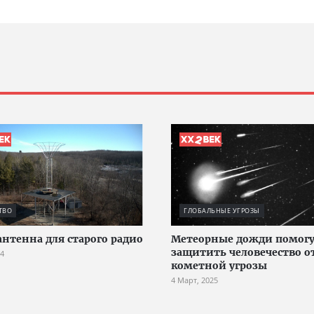
ТВО
ГЛОБАЛЬНЫЕ УГРОЗЫ
антенна для старого радио
Метеорные дожди помог
защитить человечество о
24
кометной угрозы
4 Март, 2025