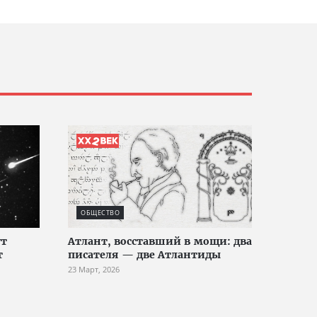
ОБЩЕСТВО
ут
Атлант, восставший в мощи: два
т
писателя — две Атлантиды
23 Март, 2026