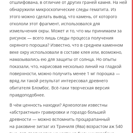
отшлифована, в отличие от других граней камня. На ней
обнаружили микроскопические следы гематита. Из
этого можно сделать вывод, что камень, от которого
откололи этот фрагмент, использовался для
измельчения охры. Может и то, что мы принимаем за
рисунок — всего лишь следы процесса получения
охряного порошка? Известно, что в среднем каменном
веке охру использовали в составе клея или, возможно,
намазывались ею для защиты от солнца. Но опыты
показали, что, нарисовав несколько линий на гладкой
поверхности, можно получить менее 1 мг порошка —
вряд ли такой результат интересовал древнего
обитателя Бломбос. Всё-таки творческая версия
правдоподобнее.
В чём ценность находки? Археологам известны
«абстрактные» гравировки и гораздо большей
древности — можно вспомнить процарапанный
на раковине зигзаг из Триниля (Ява) возрастом аж 540