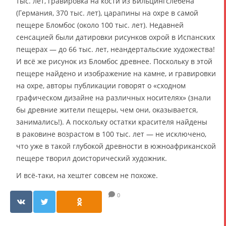
тыс. лет, гравировка на кости из Бильцингслебена
(Германия, 370 тыс. лет), царапины на охре в самой
пещере Бломбос (около 100 тыс. лет). Недавней
сенсацией были датировки рисунков охрой в Испанских
пещерах — до 66 тыс. лет, неандертальские художества!
И всё же рисунок из Бломбос древнее. Поскольку в этой
пещере найдено и изображение на камне, и гравировки
на охре, авторы публикации говорят о «сходном
графическом дизайне на различных носителях» (знали
бы древние жители пещеры, чем они, оказывается,
занимались!). А поскольку остатки красителя найдены
в раковине возрастом в 100 тыс. лет — не исключено,
что уже в такой глубокой древности в южноафриканской
пещере творил доисторический художник.
И всё-таки, на хештег совсем не похоже.
0