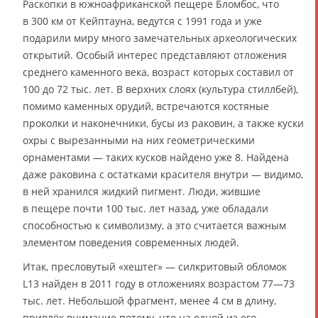
Раскопки в южноафриканской пещере Бломбос, что
в 300 км от Кейптауна, ведутся с 1991 года и уже
подарили миру много замечательных археологических
открытий. Особый интерес представляют отложения
среднего каменного века, возраст которых составил от
100 до 72 тыс. лет. В верхних слоях (культура стиллбей),
помимо каменных орудий, встречаются костяные
проколки и наконечники, бусы из раковин, а также куски
охры с вырезанными на них геометрическими
орнаментами — таких кусков найдено уже 8. Найдена
даже раковина с остатками красителя внутри — видимо,
в ней хранился жидкий пигмент. Люди, жившие
в пещере почти 100 тыс. лет назад, уже обладали
способностью к символизму, а это считается важным
элементом поведения современных людей.
Итак, пресловутый «хештег» — силкритовый обломок
L13 найден в 2011 году в отложениях возрастом 77—73
тыс. лет. Небольшой фрагмент, менее 4 см в длину,
привлёк внимание потому, что на одной из его