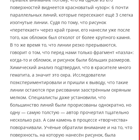
поверхностей виднеется красноватый «узор»: 6 почти
параллельных линий, которые пересекают ещё 3 слегка
изогнутые линии. Судя по тому, что рисунок
«перетекает» через край грани, его нанесли уже после
того, как обломок был отколот от более крупного камня.
В то же время то, что линии резко прерываются,
говорит о том, что перед нами только фрагмент «пазла»:
когда-то и обломок, и рисунок были бóльших размеров.
Химический анализ подтвердил, что в красителе много
гематита, а значит это охра. Исследователи
поэкспериментировали и пришли к выводу, что такие
линии остаются при рисовании заострённым охряным
мелком. Специалисты даже установили, что
большинство линий были прорисованы однократно, но
одну — самую толстую — автор прочертил тщательно
несколько раз. А сам камень в процессе «творчества»
поворачивали. Учёные обратили внимание и на то, что
поверхность, на которую нанесён рисунок, была