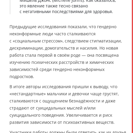
Мишель Джонс (Michelle Johns). Как оказалось,
это явление также тесно связано
с негативными последствиями для здоровья.
Предыдущие исследования показали, что гендерно
неконформные люди часто сталкиваются
с «социальным стрессом», следствием стигматизации,
дискриминации, домогательств и насилия. Но новая
работа стала первой в своём роде — она посвящена
изучению психических расстройств и химических
зависимостей среди гендерно неконформных
подростков.
В итоге авторы исследования пришли к выводу, что
«нестандартные» мальчики и девочки чаще грустят,
сталкиваются с ощущением безнадёжности и даже
страдают от суицидальных мыслей и/или
суицидального поведения. Увеличивается и риск
развития зависимости от психоактивных веществ.
Участники работы должны были ответить, как их друзья