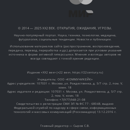
© 2014 — 2025 XX2 ВЕК. ОТКРЫТИЯ, ОЖИДАНИЯ, УГРОЗЫ.
Научно-популярный портал. Наука, техника, технологии, медицина,
футурология, социальные тенденции. Новости и публикации.
Использование материалов сайта (распространение, воспроизведение,
передача, перевод, переработка и др.) допускается при условии указания
источника в форме активной гиперссылки. Мнения и взгляды авторов не
всегда совпадают с точкой зрения редакции.
Издание «XX2 век» («22 век», https://22century.ru)
Учредитель: OOO «КОММУНИКЕЙК»
Адрес учредителя: 107031 г. Москва, ул. Рождественка, д. 5/7 стр. 2, пом. V,
комн. 18
Адрес издателя и редакции: 107031 г. Москва, ул. Рождественка, д. 5/7 стр.
2, пом. V, комн. 18
Телефон: +7(977)948-21-08
Свидетельство о регистрации СМИ ЭЛ № ФС 77 - 68048, выдано
Федеральной службой по надзору в сфере связи, информационных
технологий и массовых коммуникаций (Роскомнадзор) 13.12.2016 г.
Главный редактор — Сыров С.В.