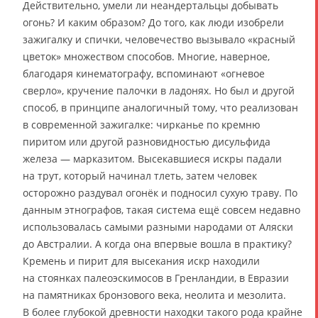
Действительно, умели ли неандертальцы добывать
огонь? И каким образом? До того, как люди изобрели
зажигалку и спички, человечество вызывало «красный
цветок» множеством способов. Многие, наверное,
благодаря кинематографу, вспоминают «огневое
сверло», кручение палочки в ладонях. Но был и другой
способ, в принципе аналогичный тому, что реализован
в современной зажигалке: чирканье по кремню
пиритом или другой разновидностью дисульфида
железа — марказитом. Высекавшиеся искры падали
на трут, который начинал тлеть, затем человек
осторожно раздувал огонёк и подносил сухую траву. По
данным этнографов, такая система ещё совсем недавно
использовалась самыми разными народами от Аляски
до Австралии. А когда она впервые вошла в практику?
Кремень и пирит для высекания искр находили
на стоянках палеоэскимосов в Гренландии, в Евразии
на памятниках бронзового века, неолита и мезолита.
В более глубокой древности находки такого рода крайне