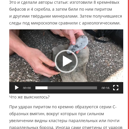
Это и сделали авторы статьи: изготовили 8 кремнёвых
бифасов и 4 скребла, а затем били по ним пиритом
и другими твёрдыми минералами. Затем получившиеся
следы под микроскопом сравнили с археологическими.
В
и
д
е
о
п
л
е
е
00:00
00:16
р
Что же выяснилось?
При ударах пиритом по кремню образуются серии С-
образных вмятин, вокруг которых при сильном
увеличении видны кластеры параллельных или почти
параллельных борозд. Иногда сами отметины от ударов