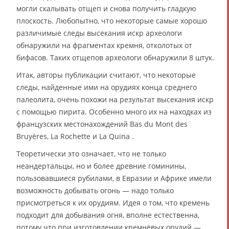
могли скалывать отщеп и снова получить гладкую
плоскость. Любопытно, что некоторые самые хорошо
различимые следы высекания искр археологи
обнаружили на фрагментах кремня, отколотых от
бифасов. Таких отщепов археологи обнаружили 8 штук.
Итак, авторы публикации считают, что некоторые
следы, найденные ими на орудиях конца среднего
палеолита, очень похожи на результат высекания искр
с помощью пирита. Особенно много их на находках из
французских местонахождений Bas du Mont des
Bruyères, La Rochette и La Quina .
Теоретически это означает, что не только
неандертальцы, но и более древние гоминины,
пользовавшиеся рубилами, в Евразии и Африке имели
возможность добывать огонь — надо только
присмотреться к их орудиям. Идея о том, что кремень
подходит для добывания огня, вполне естественна,
потому что при изготовлении кремнёвых орудий —