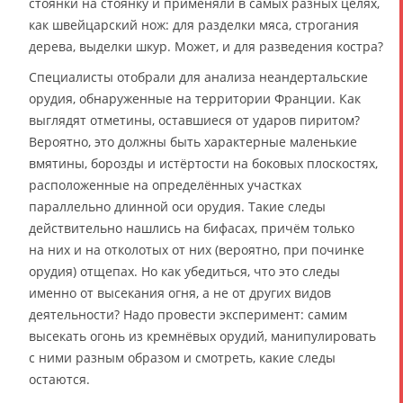
стоянки на стоянку и применяли в самых разных целях,
как швейцарский нож: для разделки мяса, строгания
дерева, выделки шкур. Может, и для разведения костра?
Специалисты отобрали для анализа неандертальские
орудия, обнаруженные на территории Франции. Как
выглядят отметины, оставшиеся от ударов пиритом?
Вероятно, это должны быть характерные маленькие
вмятины, борозды и истёртости на боковых плоскостях,
расположенные на определённых участках
параллельно длинной оси орудия. Такие следы
действительно нашлись на бифасах, причём только
на них и на отколотых от них (вероятно, при починке
орудия) отщепах. Но как убедиться, что это следы
именно от высекания огня, а не от других видов
деятельности? Надо провести эксперимент: самим
высекать огонь из кремнёвых орудий, манипулировать
с ними разным образом и смотреть, какие следы
остаются.