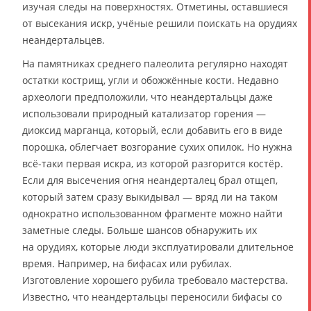
изучая следы на поверхностях. Отметины, оставшиеся
от высекания искр, учёные решили поискать на орудиях
неандертальцев.
На памятниках среднего палеолита регулярно находят
остатки кострищ, угли и обожжённые кости. Недавно
археологи предположили, что неандертальцы даже
использовали природный катализатор горения —
диоксид марганца, который, если добавить его в виде
порошка, облегчает возгорание сухих опилок. Но нужна
всё-таки первая искра, из которой разгорится костёр.
Если для высечения огня неандерталец брал отщеп,
который затем сразу выкидывал — вряд ли на таком
однократно использованном фрагменте можно найти
заметные следы. Больше шансов обнаружить их
на орудиях, которые люди эксплуатировали длительное
время. Например, на бифасах или рубилах.
Изготовление хорошего рубила требовало мастерства.
Известно, что неандертальцы переносили бифасы со