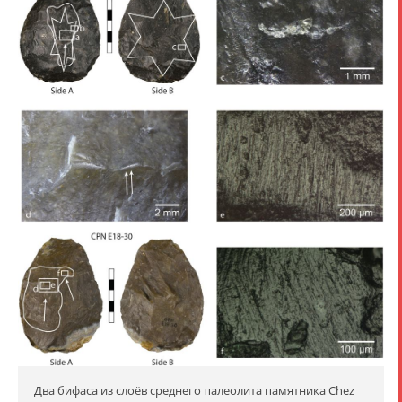
Два бифаса из слоёв среднего палеолита памятника Chez