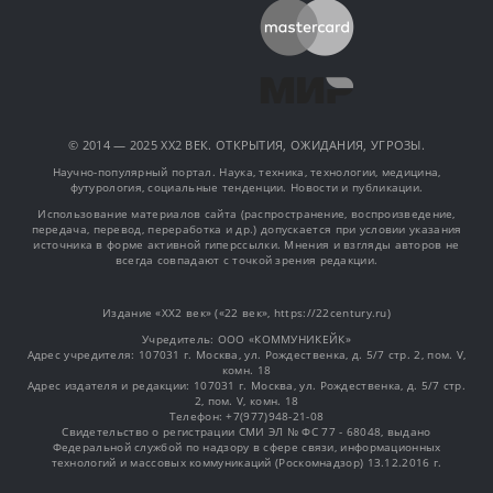
© 2014 — 2025 XX2 ВЕК. ОТКРЫТИЯ, ОЖИДАНИЯ, УГРОЗЫ.
Научно-популярный портал. Наука, техника, технологии, медицина,
футурология, социальные тенденции. Новости и публикации.
Использование материалов сайта (распространение, воспроизведение,
передача, перевод, переработка и др.) допускается при условии указания
источника в форме активной гиперссылки. Мнения и взгляды авторов не
всегда совпадают с точкой зрения редакции.
Издание «XX2 век» («22 век», https://22century.ru)
Учредитель: OOO «КОММУНИКЕЙК»
Адрес учредителя: 107031 г. Москва, ул. Рождественка, д. 5/7 стр. 2, пом. V,
комн. 18
Адрес издателя и редакции: 107031 г. Москва, ул. Рождественка, д. 5/7 стр.
2, пом. V, комн. 18
Телефон: +7(977)948-21-08
Свидетельство о регистрации СМИ ЭЛ № ФС 77 - 68048, выдано
Федеральной службой по надзору в сфере связи, информационных
технологий и массовых коммуникаций (Роскомнадзор) 13.12.2016 г.